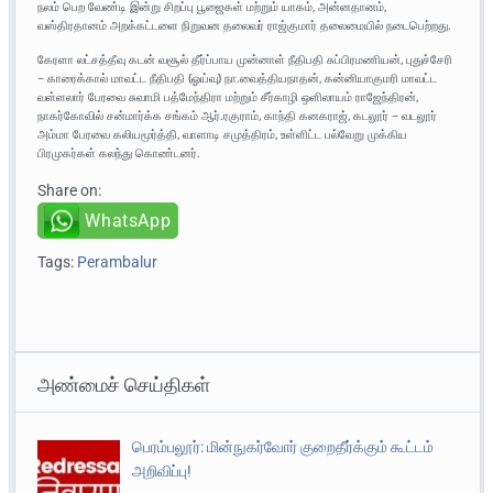
நலம் பெற வேண்டி இன்று சிறப்பு பூஜைகள் மற்றும் யாகம், அன்னதானம்,
வஸ்திரதானம் அறக்கட்டளை நிறுவன தலைவர் ராஜ்குமார் தலைமையில் நடைபெற்றது.
கேரளா லட்சத்தீவு கடன் வசூல் தீர்ப்பாய முன்னாள் நீதிபதி சுப்பிரமணியன், புதுச்சேரி
– காரைக்கால் மாவட்ட நீதிபதி (ஓய்வு) நா.வைத்தியநாதன், கன்னியாகுமரி மாவட்ட
வள்ளலார் பேரவை சுவாமி பத்மேந்திரா மற்றும் சீர்காழி ஒளிலாயம் ராஜேந்திரன்,
நாகர்கோவில் சன்மார்க்க சங்கம் ஆர்.ரகுராம், காந்தி கனகராஜ், கடலூர் – வடலூர்
அம்மா பேரவை கலியமூர்த்தி, வாளாடி சமுத்திரம், உள்ளிட்ட பல்வேறு முக்கிய
பிரமுகர்கள் கலந்து கொண்டனர்.
Share on:
WhatsApp
Tags:
Perambalur
அண்மைச் செய்திகள்
பெரம்பலூர்: மின்நுகர்வோர் குறைதீர்க்கும் கூட்டம்
அறிவிப்பு!