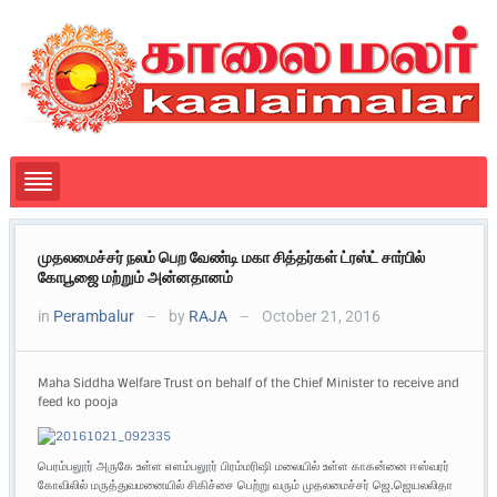
முதலமைச்சர் நலம் பெற வேண்டி மகா சித்தர்கள் ட்ரஸ்ட் சார்பில்
கோபூஜை மற்றும் அன்னதானம்
in
Perambalur
by
RAJA
October 21, 2016
—
—
Maha Siddha Welfare Trust on behalf of the Chief Minister to receive and
feed ko pooja
பெரம்பலூர் அருகே உள்ள எளம்பலூர் பிரம்மரிஷி மலையில் உள்ள காகன்னை ஈஸ்வரர்
கோவிலில் மருத்துவமனையில் சிகிச்சை பெற்று வரும் முதலமைச்சர் ஜெ.ஜெயலலிதா