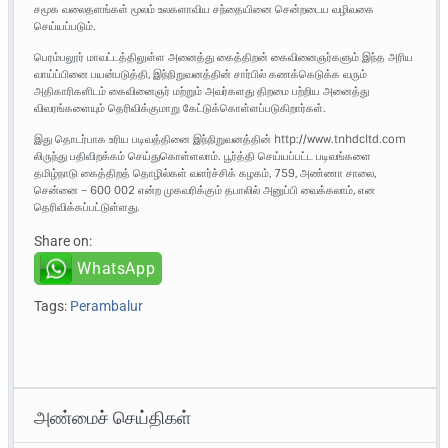
சமூக வலைதளங்கள் மூலம் உலகளாவிய சந்தையினை சென்றடைய வழிவகை
செய்யப்படும்.
பெரம்பலூர் மாவட்டத்திலுள்ள அனைத்து கைத்திறன் கைவினைஞர்களும் இந்த அரிய
வாய்ப்பினை பயன்படுத்தி, இந்நிறுவனத்தின் சார்பில் கணக்கெடுக்க வரும்
அதிகாரிகளிடம் கைவினைஞர் மற்றும் அவர்களது திறமை பற்றிய அனைத்து
விவரங்களையும் தெரிவிக்குமாறு கேட்டுக்கொள்ளப்படுகிறார்கள்.
இது தொடர்பாக உரிய படிவத்தினை இந்நிறுவனத்தின் http://www.tnhdcltd.com
லிருந்து பதிவிறக்கம் செய்துகொள்ளலாம். பூர்த்தி செய்யப்பட்ட படிவங்களை
தமிழ்நாடு கைத்திறத் தொழில்கள் வளர்ச்சிக் கழகம், 759, அண்ணா சாலை,
சென்னை – 600 002 என்ற முகவரிக்கும் தபாலில் அனுப்பி வைக்கலாம், என
தெரிவிக்கப்பட்டுள்ளது.
Share on:
WhatsApp
Tags:
Perambalur
அண்மைச் செய்திகள்