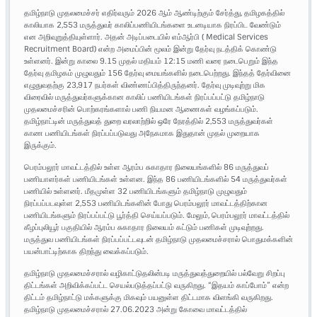
தமிழ்நாடு முதலமைச்சர் எதிர்வரும் 2026 ஆம் ஆண்டிற்கும் சேர்த்து, தமிழகத்தில்
காலியாக 2,553 மருத்துவர் காலிப்பணியிடங்களை உடனடியாக நிரப்பிட வேண்டும்
என அறிவுறுத்தியுள்ளார். அதன் அடிப்படையில் எம்ஆர்பி ( Medical Services
Recruitment Board) என்ற அமைப்பின் மூலம் இன்று தேர்வு நடத்திக் கொண்டு
உள்ளனர். இன்று காலை 9.15 முதல் மதியம் 12:15 மணி வரை நடைபெறும் இந்த
தேர்வு தமிழகம் முழுவதும் 156 தேர்வு மையங்களில் நடைபெற்றது. இந்தத் தேர்வினை
எழுதுவதற்கு 23,917 நபர்கள் விண்ணப்பித்திருந்தனர். தேர்வு முடிவுற்று மிக
விரைவில் மருத்துவர்களுக்கான காலிப் பணியிடங்கள் நிரப்பப்பட்டு தமிழ்நாடு
முதலமைச்சரின் பொற்கரங்களால் பணி நியமன ஆணைகள் வழங்கப்படும்.
தமிழ்நாட்டின் மருத்துவத் துறை வரலாற்றில் ஒரே நேரத்தில் 2,553 மருத்துவர்கள்
காண பணியிடங்கள் நிரப்பப்படுவது அநேகமாக இதுதான் முதல் முறையாக
இருக்கும்.
பெரம்பலூர் மாவட்டத்தில் உள்ள ஆரம்ப சுகாதார நிலையங்களில் 86 மருத்துவப்
பணியாளர்கள் பணியிடங்கள் உள்ளன. இந்த 86 பணியிடங்களில் 54 மருத்துவர்கள்
பணியில் உள்ளனர். மீதமுள்ள 32 பணியிடங்களும் தமிழ்நாடு முழுவதும்
நிரப்பப்படவுள்ள 2,553 பணியிடங்களின் போது பெரம்பலூர் மாவட்டத்திற்கான
பணியிடங்களும் நிரப்பப்பட்டு பூர்த்தி செய்யப்படும். மேலும், பெரம்பலூர் மாவட்டத்தில்
கீழப்புலியூர் பகுதியில் ஆரம்ப சுகாதார நிலையம் கட்டும் பணிகள் முடிவுற்றது.
மருத்துவ பணியிடங்கள் நிரப்பப்பட்டவுடன் தமிழ்நாடு முதலமைச்சரால் பொதுமக்களின்
பயன்பாட்டிற்காக திறந்து வைக்கப்படும்.
தமிழ்நாடு முதலமைச்சரால் வழிகாட்டுதலின்படி மருத்துவத்துறையில் பல்வேறு சிறப்பு
திட்டங்கள் அறிவிக்கப்பட்ட செயல்படுத்தப்பட்டு வருகிறது. “இதயம் காப்போம்” என்ற
திட்டம் தமிழ்நாட்டு மக்களுக்கு மிகவும் பயனுள்ள திட்டமாக விளங்கி வருகிறது.
தமிழ்நாடு முதலமைச்சரால் 27.06.2023 அன்று கோவை மாவட்டத்தில்