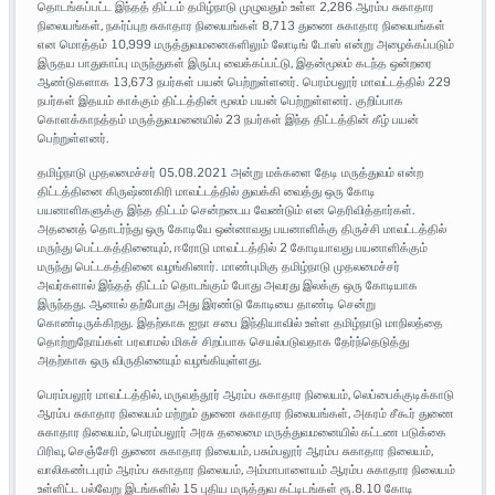
தொடங்கப்பட்ட இந்தத் திட்டம் தமிழ்நாடு முழுவதும் உள்ள 2,286 ஆரம்ப சுகாதார
நிலையங்கள், நகர்ப்புற சுகாதார நிலையங்கள் 8,713 துணை சுகாதார நிலையங்கள்
என மொத்தம் 10,999 மருத்துவமனைகளிலும் லோடிங் டோஸ் என்று அழைக்கப்படும்
இருதய பாதுகாப்பு மருந்துகள் இருப்பு வைக்கப்பட்டு, இதன்மூலம் கடந்த ஒன்றரை
ஆண்டுகளாக 13,673 நபர்கள் பயன் பெற்றுள்ளனர். பெரம்பலூர் மாவட்டத்தில் 229
நபர்கள் இதயம் காக்கும் திட்டத்தின் மூலம் பயன் பெற்றுள்ளனர். குறிப்பாக
கொளக்காநத்தம் மருத்துவமனையில் 23 நபர்கள் இந்த திட்டத்தின் கீழ் பயன்
பெற்றுள்ளனர்.
தமிழ்நாடு முதலமைச்சர் 05.08.2021 அன்று மக்களை தேடி மருத்துவம் என்ற
திட்டத்தினை கிருஷ்ணகிரி மாவட்டத்தில் துவக்கி வைத்து ஒரு கோடி
பயனாளிகளுக்கு இந்த திட்டம் சென்றடைய வேண்டும் என தெரிவித்தார்கள்.
அதனைத் தொடர்ந்து ஒரு கோடியே ஒன்னாவது பயனாளிக்கு திருச்சி மாவட்டத்தில்
மருந்து பெட்டகத்தினையும், ஈரோடு மாவட்டத்தில் 2 கோடியாவது பயனாளிக்கும்
மருந்து பெட்டகத்தினை வழங்கினார். மாண்புமிகு தமிழ்நாடு முதலமைச்சர்
அவர்களால் இந்தத் திட்டம் தொடங்கும் போது அவரது இலக்கு ஒரு கோடியாக
இருந்தது. ஆனால் தற்போது அது இரண்டு கோடியை தாண்டி சென்று
கொண்டிருக்கிறது. இதற்காக ஐநா சபை இந்தியாவில் உள்ள தமிழ்நாடு மாநிலத்தை
தொற்றுநோய்கள் பரவாமல் மிகச் சிறப்பாக செயல்படுவதாக தேர்ந்தெடுத்து
அதற்காக ஒரு விருதினையும் வழங்கியுள்ளது.
பெரம்பலூர் மாவட்டத்தில், மருவத்தூர் ஆரம்ப சுகாதார நிலையம், லெப்பைக்குடிக்காடு
ஆரம்ப சுகாதார நிலையம் மற்றும் துணை சுகாதார நிலையங்கள், அகரம் சீகூர் துணை
சுகாதார நிலையம், பெரம்பலூர் அரசு தலைமை மருத்துவமனையில் கட்டண படுக்கை
பிரிவு, செஞ்சேரி துணை சுகாதார நிலையம், பசும்பலூர் ஆரம்ப சுகாதார நிலையம்,
வாலிகண்டபுரம் ஆரம்ப சுகாதார நிலையம், அம்மாபாளையம் ஆரம்ப சுகாதார நிலையம்
உள்ளிட்ட பல்வேறு இடங்களில் 15 புதிய மருத்துவ கட்டிடங்கள் ரூ.8.10 கோடி