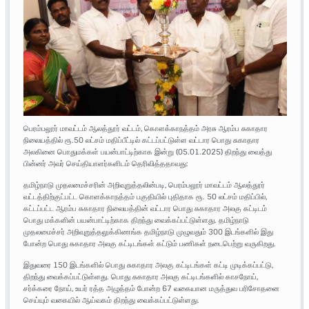
பெரம்பலூர் மாவட்டம் ஆலத்தூர் வட்டம், கொளக்காநத்தம் அரசு ஆரம்ப சுகாதார
நிலையத்தில் ரூ.50 லட்சம் மதிப்பீட்டில் கட்டப்பட்டுள்ள வட்டார பொது சுகாதார
அலகினை பொதுமக்கள் பயன்பாட்டிற்காக இன்று (05.01.2025) திறந்து வைத்து
பின்னர் அவர் செய்தியாளர்களிடம் தெரிவித்ததாவது:
தமிழ்நாடு முதலமைச்சரின் அறிவுறுத்தலின்படி, பெரம்பலூர் மாவட்டம் ஆலத்தூர்
வட்டத்திற்குட்பட்ட கொளக்காநத்தம் பகுதியில் புதிதாக ரூ. 50 லட்சம் மதிப்பில்,
கட்டப்பட்ட ஆரம்ப சுகாதார நிலையத்தின் வட்டார பொது சுகாதார அலகு கட்டிடம்
பொது மக்களின் பயன்பாட்டிற்காக திறந்து வைக்கப்பட்டுள்ளது. தமிழ்நாடு
முதலமைச்சர் அறிவுறுத்தலுக்கிணங்க தமிழ்நாடு முழுவதும் 300 இடங்களில் இது
போன்ற பொது சுகாதார அலகு கட்டிடங்கள் கட்டும் பணிகள் நடைபெற்று வருகிறது.
இதுவரை 150 இடங்களில் பொது சுகாதார அலகு கட்டிடங்கள் கட்டி முடிக்கப்பட்டு,
திறந்து வைக்கப்பட்டுள்ளது. பொது சுகாதார அலகு கட்டிடங்களில் காசநோய்,
சர்க்கரை நோய், உயர் ரத்த அழுத்தம் போன்ற 67 வகையான மருத்துவ பரிசோதனை
செய்யும் வகையில் ஆய்வகம் திறந்து வைக்கப்பட்டுள்ளது.