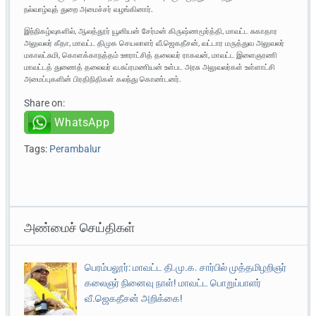
நல்வாழ்வுத் துறை அமைச்சர் வழங்கினார். ‌
இந்நிகழ்வுகளில், ஆலத்தூர் யூனியன் சேர்மன் கிருஷ்ணமூர்த்தி, மாவட்ட சுகாதார
அலுவலர் கீதா, மாவட்ட திமுக செயலாளர் வீ.ஜெகதீசன், வட்டார மருத்துவ அலுவலர்
மகாலட்சுமி, கொளக்காநத்தம் ஊராட்சித் தலைவர் ராகவன், மாவட்ட இளைஞரணி
மாவட்டத் துணைத் தலைவர் வ.சுப்ரமணியன் உள்பட அரசு அலுவலர்கள் உள்ளாட்சி
அமைப்புகளின் பிரதிநிதிகள் கலந்து கொண்டனர்.
Share on:
WhatsApp
Tags:
Perambalur
அண்மைச் செய்திகள்
பெரம்பலூர்: மாவட்ட தி.மு.க. சார்பில் முத்தமிழறிஞர்
கலைஞர் நினைவு நாள்! மாவட்ட பொறுப்பாளர்
வீ.ஜெகதீசன் அறிக்கை!