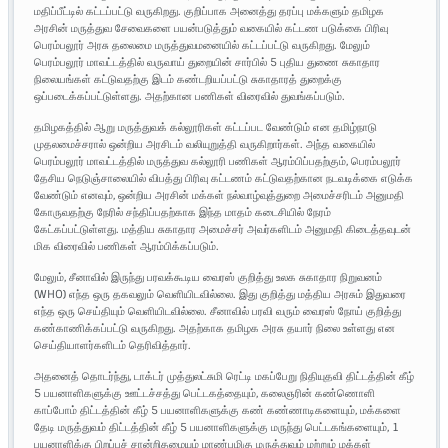
மதிப்பீட்டில் கட்டப்பட்டு வருகிறது. குறிப்பாக அனைத்து தரப்பு மக்களும் தமிழக
அரசின் மருத்துவ சேவைகளை பயன்படுத்தும் வகையில் கட்டண படுக்கை பிரிவு
பெரம்பலூர் அரசு தலைமை மருத்துவமனையில் கட்டப்பட்டு வருகிறது. மேலும்
பெரம்பலூர் மாவட்டத்தில் வருவாய் துறையின் சார்பில் 5 புதிய துணை சுகாதார
நிலையங்கள் கட்டுவதற்கு இடம் கண்டறியப்பட்டு சுகாதாரத் துறைக்கு
ஒப்படைக்கப்பட்டுள்ளது. அதற்கான பணிகள் விரைவில் துவங்கப்படும்.
தமிழகத்தில் ஆறு மருத்துவக் கல்லூரிகள் கட்டப்பட வேண்டும் என தமிழ்நாடு
முதலமைச்சரால் ஒன்றிய அரசிடம் வலியுறுத்தி வருகிறார்கள். அந்த வகையில்
பெரம்பலூர் மாவட்டத்தில் மருத்துவ கல்லூரி பணிகள் ஆரம்பிப்பதற்கும், பெரம்பலூர்
தேசிய நெடுஞ்சாலையில் விபத்து பிரிவு கட்டணம் கட்டுவதற்கான நடவடிக்கை எடுக்க
வேண்டும் எனவும், ஒன்றிய அரசின் மக்கள் நல்வாழ்வுத்துறை அமைச்சரிடம் அனுமதி
கோருவதற்கு நேரில் சந்திப்பதற்காக இந்த மாதம் கடைசியில் நேரம்
கேட்கப்பட்டுள்ளது. மத்திய சுகாதார அமைச்சர் அவர்களிடம் அனுமதி கிடைத்தவுடன்
மிக விரைவில் பணிகள் ஆரம்பிக்கப்படும்.
மேலும், சீனாவில் இருந்து பரவக்கூடிய வைரஸ் குறித்து உலக சுகாதார நிறுவனம்
(WHO) எந்த ஒரு தகவலும் வெளியிடவில்லை. இது குறித்து மத்திய அரசும் இதுவரை
எந்த ஒரு செய்தியும் வெளியிடவில்லை. சீனாவில் பரவி வரும் வைரஸ் நோய் குறித்து
கண்காணிக்கப்பட்டு வருகிறது. அதற்காக தமிழக அரசு தயார் நிலை உள்ளது என
செய்தியாளர்களிடம் தெரிவித்தார்.
அதனைத் தொடர்ந்து, டாக்டர் முத்துலட்சுமி ரெட்டி மகப்பேறு நிதியுதவி திட்டத்தின் கீழ்
5 பயனாளிகளுக்கு ஊட்டச்சத்து பெட்டகத்தையும், கலைஞரின் கண்ணொளி
காப்போம் திட்டத்தின் கீழ் 5 பயனாளிகளுக்கு கண் கண்ணாடிகளையும், மக்களை
தேடி மருத்துவம் திட்டத்தின் கீழ் 5 பயனாளிகளுக்கு மருந்து பெட்டகங்களையும், 1
பயனாளிக்கு பிறப்புச் சான்றிதழையும் மாண்புமிகு மருத்துவம் மற்றும் மக்கள்