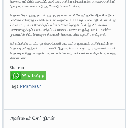
நிலையை எய்திடும் வகையில் ஒவ்வொரு ஆசிரியரும் பணியாற்ற, தலைமைஆசிரியர்
ஆசிரியர்களை ஊக்கப்படுத்த வேண்டும், என பேசினார்.
அதனை தொடர;ந்து, நடைபெற்று முடிந்த காலாண்டு பொதுதேர்வில் அரசு மேல்நிலைப்
பள்ளிகளை சேர்ந்த பன்னிரெண்டாம் வகுப்பில் 1,000 க்கும் மேல் மதிப்பெண் பெற்ற
20 மாணவ, மாணவிகளுக்கும், பள்ளிகளிகளில் முதலிடம் பெற்ற 27 மாணவ,
மாணவிகளுக்கும் என மொத்தம் 47 மாணவ, மாணவிகளுக்கு மாவட்ட வளர்ச்சி
முகமையின் திட்ட இயக்குநர் சிவராமன் நினைவுப் பரிசு வழங்கி பாராட்டினார்.
இக்கூட்டத்தில் மாவட்ட முதன்மைக்கல்வி அலுவலர் க.முனுசாமி, ஆதிதிராவிடர் நல
அலுவலர் ராஜேந்திரன், மாவட்ட கல்வி அலுவலர் வெங்கடாஜலபதி, முதன்மைக் கல்வி
அலுவலரின் நேர்முக உதவியாளர்கள் பிரேம்குமார், மணிவண்ணன் ஆகியோர் கலந்து
கொண்டனர்.
Share on:
WhatsApp
Tags:
Perambalur
அண்மைச் செய்திகள்