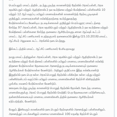
பெரம்பலூர் மாவட்டத்தில் , நடந்து முடிந்த காலாண்டுத் தேர்வில் அரசுப்பள்ளி, அரசு
உதவிபெறும் மற்றும் ஆதிதிராவிடர் நல உயர்நிலை மற்றும் மேல்நிலைப் பள்ளிகளில் 10
மற்றும் 12 ஆம் வகுப்பு பயிலும் மாணவர்களின் காலாண்டுத் தேர்வு முடிவுகள்
குறித்தும், மாணவர;களின் கல்வித்தரத்தை உயர்த்துவதற்கு
மேற்கொள்ளப்படவேண்டிய நடவடிக்கைகள் குறித்தும் பெரம்பலூர; மாவட்டத்தை
சேர்ந்த 97 அரசுப்பள்ளி, அரசு உதவிபெறும் மற்றும் ஆதிதிராவிடர் நல உயர்நிலை மற்றும்
மேல்நிலைப் பள்ளிகளை சேர்ந்த தலைமை ஆசிரியர்களுடனான ஆய்வுக் கூட்டம்
மாவட்ட ஆட்சிப் பணியாளர் க.நந்தகுமார் தலைமையில் இன்று (15.10.2016) மாவட்ட
ஆட்சியர் அலுவலக கூட்ட அரங்கில் நடைபெற்றது.
இக்கூட்டத்தில் மாவட்ட ஆட்சிப் பணியாளர் பேசியதாவது:
நமது மாவட்டத்திலுள்ள அரசுப்பள்ளி, அரசு உதவிபெறும் மற்றும் ஆதிதிராவிடர் நல
உயர்நிலை மற்றும் மேல் நிலைப் பள்ளிகளில் பயிலும் மாணவ, மாணவிகளின் கல்வித்
திறனை மேற்கொள்ள தேவையான அனைத்து நடவடிக்கைகளையும் தலைமை
ஆசிரியர்கள் மேற்கொள்ள வேண்டும். அதிலும் குறிப்பாக இந்த கல்வியாண்டு
இறுதியில் நடைபெற உள்ள அரசுப்பொதுத் தேர்வில் பங்கேற்க உள்ள பத்து மற்றும்
பன்னிரென்டாம் வகுப்பில் பயிலும் மாணவ, மாணவிகளின் தேர்ச்சி விகிதத்தில்
முக்கிய கவனம் மேற்கொள்ள வேண்டும்.
ஊகநடைபெற்று முடிந்த காலாண்டு பொதுத் தேர்வில் தோல்வி அடைந்த மாணவ,
மாணவிகளுக்கு அரசுப் பொதுத் தேர்வில் வெற்றிப் பெற தேவையான பயிற்சியையும்,
தன்னமிக்கையையும் மாணவ, மாணவிகளிடத்தில் தலைமை ஆசிரியர்கள்
ஏற்ப்படுத்திட வேண்டும்.
மேலும், இனிவரும் காலங்களில் நடைபெறும் தேர்வுகளில் அனைத்துப் பள்ளிகளிலும்,
அனைத்துப் பாடங்களிலும் மாணவ-மாணவிகள் 100 சதவீத தேர்ச்சி பெறும்