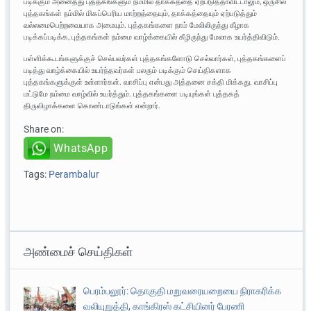
படிக்கும் அனைத்து புத்தகங்களும் நம்மில் தாக்கத்தை ஏற்படுத்தாவிட்டாலும், ஒருசில
புத்தகங்கள் நம்மில் மிகப்பெரிய மாற்றத்தையும், தாக்கத்தையும் ஏற்படுத்தும்
வல்லமைபெற்றவையாக அமையும். புத்தகங்களை நாம் மேலிலிருந்து கீழாக
படிக்கப்படிக்க, புத்தகங்கள் நம்மை வாழ்க்கையில் கீழிருந்து மேலாக உயர்த்திவிடும்.
பள்ளிக்கூடங்களுக்குச் செல்பவர்கள் புத்தகங்களோடு செல்வார்கள், புத்தகங்களைப்
படித்து வாழ்க்கையில் உயர்ந்தவர்கள் பலரும் படிக்கும் செய்திகளாக
புத்தகங்களுக்குள் உள்ளார்கள். வாசிப்பு என்பது அத்தனை சக்தி மிக்கது. வாசிப்பு
மட்டுமே நம்மை வாழ்வில் உயர்த்தும். புத்தகங்களை படியுங்கள் புத்தகத்
திருவிழாக்களை கொண்டாடுங்கள் என்றார்.
Share on:
WhatsApp
Tags:
Perambalur
அண்மைச் செய்திகள்
பெரம்பலூர்: தொகுதி மறுவரையறையை நிராகரிக்க
வலியுறுத்தி, காங்கிரஸ் கட்சியினர் பேரணி