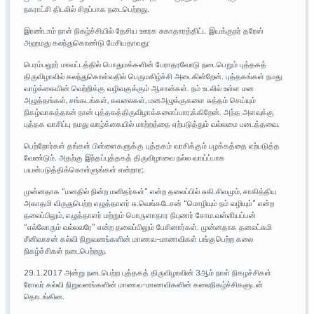
நகராட்சி திடலில் சிறப்பாக நடைபெற்றது.
இரண்டாம் நாள் நிகழ்ச்சியில் தேசிய ஊரக சுகாதாரத்திட்ட இயக்குநர் தரேஸ்
அஹமது கலந்துகொண்டு பேசியதாவது:
பெரம்பலூர் மாவட்டத்தில் பொதுமக்களின் பேராதரவோடு நடைபெறும் புத்தகத்
திருவிழாவில் கலந்துகொள்வதில் பெருமகிழ்ச்சி அடைகின்றேன். புத்தகங்கள் நமது
வாழ்க்கையின் வெற்றிக்கு வழிவகுக்கும் ஆசான்கள். நம் உடலில் உள்ள மன
அழுத்தங்கள், சங்கடங்கள், கவலைகள், மனஅழுக்குகளை சுத்தம் செய்யும்
நிகழ்வாகத்தான் நான் புத்தகத்திருவிழாக்களைப்பார;க்கிறேன். அந்த அளவுக்கு
புத்தக வாசிப்பு நமது வாழ்க்கையில் மாற்றத்தை ஏற்படுத்தும் வல்லமை படைத்தவை.
பெற்றோர்கள் தங்கள் பிள்ளைகளுக்கு புத்தகம் வாசிக்கும் பழக்கத்தை ஏற்படுத்த
வேண்டும். அதற்கு இந்தப்புத்தகத் திருவிழாவை நல்ல வாய்ப்பாக
பயன்படுத்திக்கொள்ளுங்கள் என்றார;.
முன்னதாக “மனதில் நின்ற மனிதர்கள்” என்ற தலைப்பில் சுகி.சிவமும், சாகித்திய
அகாதமி விருதுபெற்ற எழுத்தாளர் சு.வெங்கடேசன் “மொழியும் நம் வழியும்” என்ற
தலைப்பிலும், எழுத்தாளர் மற்றும் பொருளாதார நிபுணர் சோம.வள்ளியப்பன்
“எல்லோரும் வல்லவரே” என்ற தலைப்பிலும் பேசினார்கள். முன்னதாக தனலட்சுமி
சீனிவாசன் கல்வி நிறுவனங்களின் மாணவ-மாணவிகள் பங்குபெற்ற கலை
நிகழ்ச்சிகள் நடைபெற்றது.
29.1.2017 அன்று நடைபெற்ற புத்தகத் திருவிழாவின் 3ஆம் நாள் நிகழச்சிகள்
ரோவர் கல்வி நிறுவனங்களின் மாணவ-மாணவிகளின் கலைநிகழ்ச்சிகளுடன்
தொடங்கின.