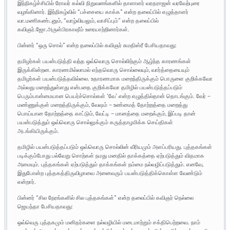
இந்நிகழ்ச்சியில் ரோவர் கல்வி நிறுவனங்களில் தாளாளர் வரதராஜன் வரவேற்புரை
வழங்கினார். இந்நிகழ்வில் “பச்சையை காக்க” என்ற தலைப்பில் எழுத்தாளர்
வா.மணிகண்டனும், “வாழ்வியலும், வாசிப்பும்” என்ற தலைப்பில்
கவிஞர்.ஜோ.அருள்பிரகாஷீம் உரையாற்றினார்கள்.
பின்னர் “ஒரு சொல்” என்ற தலைப்பில் கவிஞர் சுமதிஸ்ரீ பேசியதாவது:
தமிழர்கள் பயன்படுத்தி வந்த ஒவ்வொரு சொல்லிற்கும் ஆழ்ந்த காரணங்கள்
இருக்கின்றன. காரணமில்லாமல் எந்தவொரு சொல்லையும், வார்த்தையையும்
தமிழர்கள் பயன்படுத்தவில்லை. உதாரணமாக மறைந்திருக்கும் பொருளை குறிக்கவோ
அல்லது மறைந்துள்ளது என்பதை குறிக்கவோ தமிழில் பயன்படுத்தப்படும்
பெரும்பான்மையான பெயர்ச்சொல்கள் ‘வே’ என்ற எழுத்தில்தான் தொடங்கும். வேர் –
மண்ணுக்குள் மறைத்திருக்கும், வேஷம் – உண்மைத் தோற்றத்தை மறைத்து
பொய்யான தோற்றத்தை காட்டும், வேட்டி – மானத்தை மறைக்கும், இப்படி தான்
பயன்படுத்தும் ஒவ்வொரு சொல்லுக்கும் கருத்தாழமிக்க செய்திகள்
அடங்கியிருக்கும்.
தமிழில் பயன்படுத்தப்படும் ஒவ்வொரு சொல்லின் வீரியமும் அளப்பரியது. புத்தகங்கள்
படிக்கும்போது பல்வேறு சொற்கள் நமது மனதில் தாக்கத்தை ஏற்படுத்தும் விதமாக
அமையும். புத்தகங்கள் ஏற்படுத்தும் தாக்கங்கள் நம்மை நல்வழிப்படுத்தும். எனவே,
இதுபோன்ற புத்தகத்திருவிழாவை அனைவரும் பயன்படுத்திக்கொள்ள வேண்டும்
என்றார்.
பின்னர் “சில நேரங்களில் சில புத்தகங்கள்” என்ற தலைப்பில் கவிஞர் நெல்லை
ஜெயந்தா பேசியதாவது:
ஒவ்வெரு புத்தகமும் மனிதர்களை நல்வழியில் மடைமாற்றும் சக்திபெற்றவை. நாம்