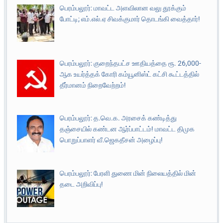
பெரம்பலூர்: மாவட்ட அளவிலான வலு தூக்கும்
போட்டி; எம்.எல்.ஏ சிவக்குமார் தொடங்கி வைத்தார்!
பெரம்பலூர்: குறைந்தபட்ச ஊதியத்தை ரூ. 26,000-
ஆக உயர்த்தக் கோரி கம்யூனிஸ்ட் கட்சி கூட்டத்தில்
தீர்மானம் நிறைவேற்றம்!
பெரம்பலூர்: த.வெ.க. அரசைக் கண்டித்து
தஞ்சையில் கண்டன ஆர்ப்பாட்டம்! மாவட்ட திமுக
பொறுப்பாளர் வீ.ஜெகதீசன் அழைப்பு!
பெரம்பலூர்: பேரளி துணை மின் நிலையத்தில் மின்
தடை அறிவிப்பு!