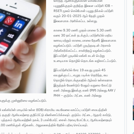
சேர்ந்த ஆண்களுக்கான செல்போன்
பழுதுநீக்குதல் குறித்த இலவச பயிற்சி IOB –
RSETI மூலம் செல்போன் பழுது நீக்கல் பயிற்சி
வரும் 20-01-2025 ஆம் தேதி முதல்
இலவசமாக அளிக்கப்பட உள்ளது.
காலை 9.30 மணி முதல் மாலை 5.30 மணி
வரை 30 நாட்கள் நடக்கும், பயிற்சியில் மதிய
உணவு மற்றும் காலை, மாலை தேனீர் இலவசமாக
வழங்கப்படும். பயிற்சி முடிந்தவுடன் அரசால்
அங்கீகரிக்கப்பட்ட சான்றிதழ் வழங்கப்படும்.
இப்பயிற்சி முடிவில் வங்கி கடன் பெற்று
உடனடியாக தொழில் தொடங்க வழிகாட்டப்படும்.
இப்பயிற்சியில் சேர 19 வயது முதல் 45
வயதுக்குபட்ட, எழுத படிக்க தெரிந்த, சுய
தொழில் தொடங்குவதில் ஆர்வம் உள்ளவராக
இருத்தல் வேண்டும் மேலும் வறுமை கோட்டு
எண் அல்லது இலக்கு எண் (PIP) அல்லது AAY /
PHH – குடும்ப அட்டை எண் அல்லது
ளுக்கு முன்னுரிமை வழங்கப்படும்.
ி வங்கியின் மாடியில் உள்ள (IOB) கிராமிய சுயவேலை வாய்ப்பு பயிற்சி மையத்தின்
 தகுதி ஆகியவற்றை குறிப்பிட்டு விண்ணப்பிக்கவும். குடும்ப அட்டை, ஆதார் கார்டு,
ு புத்தகம் ஆகியவற்றின் நகல், 3 பாஸ்போர்ட் சைஸ் அளவு போட்டோ, ஆகியவற்றையும்
மணிக்குள் கீழ்கண்ட அலுவலகத்தில் நேரில் பதிவு செய்யவும்.