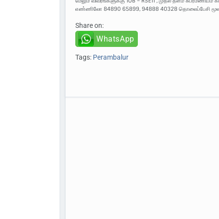
மேலும் விவரங்களுக்கு IOB – RSETI , முதல் தளம் சுப்ரமணியம
எண்ணிலோ 84890 65899, 94888 40328 தொலைப்பேசி மூலமாக
Share on:
WhatsApp
Tags:
Perambalur