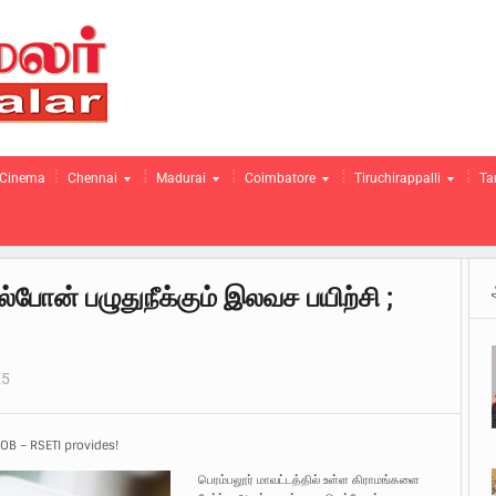
Cinema
Chennai
Madurai
Coimbatore
Tiruchirappalli
Ta
போன் பழுதுநீக்கும் இலவச பயிற்சி ;
25
IOB – RSETI provides!
பெரம்பலூர் மாவட்டத்தில் உள்ள கிராமங்களை