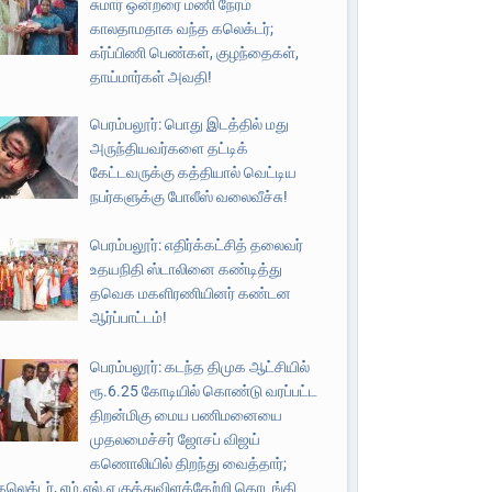
சுமார் ஒன்றரை மணி நேரம்
காலதாமதாக வந்த கலெக்டர்;
கர்ப்பிணி பெண்கள், குழந்தைகள்,
தாய்மார்கள் அவதி!
பெரம்பலூர்: பொது இடத்தில் மது
அருந்தியவர்களை தட்டிக்
கேட்டவருக்கு கத்தியால் வெட்டிய
நபர்களுக்கு போலீஸ் வலைவீச்சு!
பெரம்பலூர்: எதிர்க்கட்சித் தலைவர்
உதயநிதி ஸ்டாலினை கண்டித்து
தவெக மகளிரணியினர் கண்டன
ஆர்ப்பாட்டம்!
பெரம்பலூர்: கடந்த திமுக ஆட்சியில்
ரூ.6.25 கோடியில் கொண்டு வரப்பட்ட
திறன்மிகு மைய பணிமனையை
முதலமைச்சர் ஜோசப் விஜய்
கணொலியில் திறந்து வைத்தார்;
கலெக்டர், எம்.எல்.ஏ குத்துவிளக்கேற்றி தொடங்கி