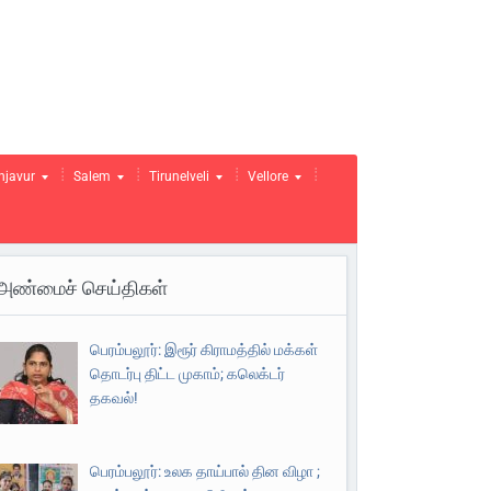
njavur
Salem
Tirunelveli
Vellore
அண்மைச் செய்திகள்
பெரம்பலூர்: இரூர் கிராமத்தில் மக்கள்
தொடர்பு திட்ட முகாம்; கலெக்டர்
தகவல்!
பெரம்பலூர்: உலக தாய்பால் தின விழா ;