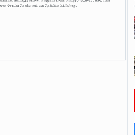
் காம்ப்ளக்ஸ் எளம்பலூர் சாலை என்ற முகவரியிலோ அல்லது 04328-277896, என்ற
 தொடர்பு கொள்ளலாம், என தெரிவிக்கப்பட்டுள்ளது.