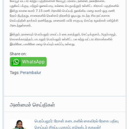
வேப்பூர் வட்டார சுற்றுப் பகுதிகளான வேப்பூர், பரவாய், நன்னை, நல்லறிக்கை,
புதுவேட்டக்குடி, மற்றும் ஓலைப்பாடி, கல்லை, பெருமத்தூர் உள்ளிட்ட கிராமப் பகுதிகளில்
இன்று காலை சுமார் 7.15 மணி அளவில் பெய்யத் துவங்கிய மழை சுமார் ஒரு மணி
நேரம் நீடித்தது. சாலைகளில் வெள்ளம் திரண்டு ஓடியது. கடந்த சில நாட்களாக
வெப்பத்தின் தாக்கம் தணிந்தது. மானவாரி பயிர் சாகுபடி செய்த உழவர்கள் மகிழ்ச்சி
அடைந்துள்ளனர்.
இன்றும், நாளையும் பெரம்பலூர் மாவட்டம் கை.களத்தூர், செட்டிக்குளம், அரும்பாவூர்,
கொளக்காநத்தம், பாடாலூர் பெரம்பலூர் உள்ளிட்ட பல சுற்று வட்டார கிராமங்களில்
இரவிலோ, பகலிலோ மழை பெய்யும் வாய்ப்பு உள்ளது.
Share on:
WhatsApp
Tags:
Perambalur
அண்மைச் செய்திகள்
பெரம்பலூர்: ரேசன் கடைகளில் கைவிரல் ரேகை பதிவு
செய்யும் சிறப்பு முகாம்; கலெக்டர் தகவல்!