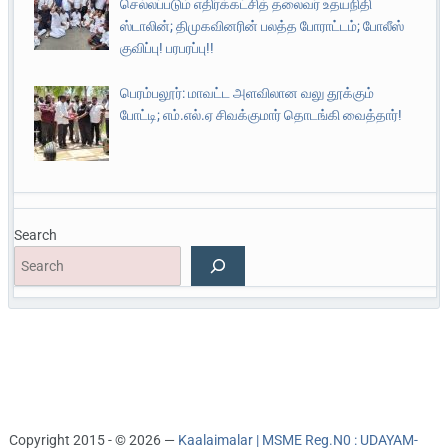
செல்லப்படும் எதிர்க்கட்சித் தலைவர் உதயநிதி
ஸ்டாலின்; திமுகவினரின் பலத்த போராட்டம்; போலீஸ்
குவிப்பு! பரபரப்பு!!
பெரம்பலூர்: மாவட்ட அளவிலான வலு தூக்கும்
போட்டி; எம்.எல்.ஏ சிவக்குமார் தொடங்கி வைத்தார்!
Search
Copyright 2015 - © 2026 —
Kaalaimalar | MSME Reg.N0 : UDAYAM-