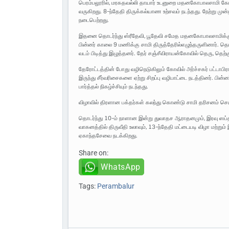
பெரம்பலூரில், மரகதவல்லி தாயார் உடனுறை மதனகோபாலசாமி கோவில
வருகிறது. 8-ந்தேதி திருக்கல்யாண உற்சவம் நடந்தது. நேற்று மு
நடைபெற்றது.
இதனை தொடர்ந்து ஸ்ரீதேவி, பூதேவி சமேத மதனகோபாலசாமிக்கு மல
பின்னர் காலை 9 மணிக்கு சாமி திருத்தேரில்எழுந்தருளினார்.
வடம் பிடித்து இழுத்தனர். தேர் சஞ்சீவிராயன்கோவில் தெரு, தெற
தேரோட்டத்தின் போது வழிநெடுகிலும் கோவில் அர்ச்சகர் பட்டாபிர
இருந்து சீர்வரிசைகளை ஏற்று சிறப்பு வழிபாட்டை நடத்தினர். பின்ன
பார்த்தல் நிகழ்ச்சியும் நடந்தது.
விழாவில் திரளான பக்தர்கள் கலந்து கொண்டு சாமி தரிசனம் செ
தொடர்ந்து 10-ம் நாளான இன்று துவாதச ஆராதனமும், இரவு ஸப்தா
வாகனத்தில் திருவீதி உலாவும், 13-ந்தேதி மட்டையடி விழா மற்றும
ஏகாந்தசேவை நடக்கிறது.
Share on:
WhatsApp
Tags:
Perambalur