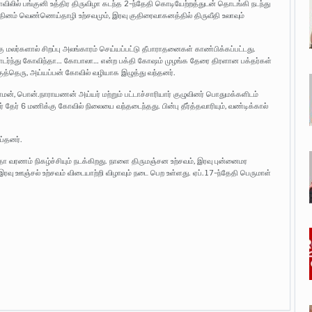
ில் பங்குனி உத்திர திருவிழா கடந்த 2-ந்தேதி கொடியேற்றத்துடன் தொடங்கி நடந்து
ன்தினம் வெண்ணெய்தாழி உற்சவமும், இரவு குதிரைவாகனத்தில் திருவீதி உலாவும்
ர்களால் சிறப்பு அலங்காரம் செய்யப்பட்டு தீபாராதனைகள் காண்பிக்கப்பட்டது.
 தொடர்ந்து கோவிந்தா… கோபாலா… என்ற பக்தி கோஷம் முழங்க தேரை திரளான பக்தர்கள்
்குத்தெரு, அய்யப்பன் கோவில் வழியாக இழுத்து வந்தனர்.
ாமன், பொன்.நாராயணன் அய்யர் மற்றும் பட்டாச்சாரியார் குழுவினர் பொதுமக்களிடம்
ர் தேர் 6 மணிக்கு கோவில் நிலையை வந்தடைந்தது. பின்பு தீர்த்தவாரியும், வண்டிக்கால்
ய்தனர்.
 வரணம் நிகழ்ச்சியும் நடக்கிறது. நாளை திருமஞ்சன உற்சவம், இரவு புன்னைமர
் இரவு ஊஞ்சல் உற்சவம் விடையாற்றி விழாவும் நடை பெற உள்ளது. ஏப்.17-ந்தேதி பெருமாள்