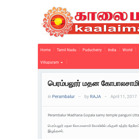
Home
Tamil Nadu
Puducherry
India
World
Villupuram
பெரம்பலூர் மதன கோபாலசாமி 
in
Perambalur
by
RAJA
April 11, 2017
—
—
Perambalur Madhana Gopala samy temple panguni Uttara
பெரம்பலூர் மதன கோபாலசாமி கோவிலில் பங்குனி உத்திர தேரோட்ட
இழுத்தனர்.