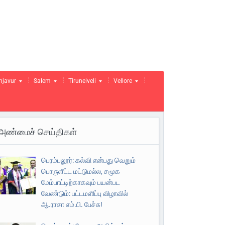
njavur
Salem
Tirunelveli
Vellore
அண்மைச் செய்திகள்
பெரம்பலூர்: கல்வி என்பது வெறும்
பொருளீட்ட மட்டுமல்ல, சமூக
மேம்பாட்டிற்காகவும் பயன்பட
வேண்டும்: பட்டமளிப்பு விழாவில்
ஆ.ராசா எம்.பி. பேச்சு!