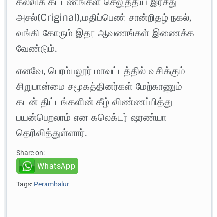
கல்விக் கட்டணங்கள் செலுத்திய இரசீது
அசல்(Original),மதிப்பெண் சான்றிதழ் நகல்,
வங்கி கோரும் இதர ஆவணங்கள் இணைக்க
வேண்டும்.
எனவே, பெரம்பலூர் மாவட்டத்தில் வசிக்கும்
சிறுபான்மை சமூகத்தினர்கள் மேற்காணும்
கடன் திட்டங்களின் கீழ் விண்ணப்பித்து
பயன்பெறலாம் என கலெக்டர் ஷரண்யா
தெரிவித்துள்ளார்.
Share on:
WhatsApp
Tags:
Perambalur