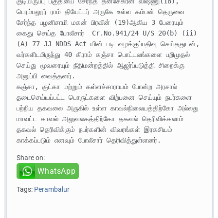
குடியிருப்பு பகுதியை சேர்ந்த தனசேகரன் விஷ்ணு(18), 
பெரம்பலூர் ராம் தியேட்டர் அருகே உள்ள கம்பன் தெருவை 
சேர்ந்த பழனிசாமி மகன் பிரவீன் (19)ஆகிய 3 பேரையும் 
கைது செய்த போலீசார்  Cr.No.941/24 U/S 20(b) (ii) 
(A) 77 JJ NDDS Act யின் படி வழக்குப்பதிவு செய்ததுடன், 
வர்களிடமிருந்து 40 கிராம் கஞ்சா பொட்டலங்களை பறிமுதல் 
செய்து மூவரையும் நீதிமன்றத்தில் ஆஜர்ப்படுத்தி சிறைக்கு 
அனுப்பி வைத்தனர்.

கஞ்சா, குட்கா மற்றும் கள்ளச்சாராயம் போன்ற அரசால் 
தடைசெய்யப்பட்ட பொருட்களை விற்பனை செய்யும் நபர்களை 
பற்றிய தகவலை அருகில் உள்ள காவல்நிலையத்திற்கோ அல்லது 
மாவட்ட காவல் அலுவலகத்திற்கோ தகவல் தெரிவிக்கலாம் 
தகவல் தெரிவிக்கும் நபர்களின் விவரங்கள் இரகசியம் 
காக்கப்படும் எனவும் போலீசார் தெரிவித்துள்ளனர். 
Share on:
WhatsApp
Tags:
Perambalur