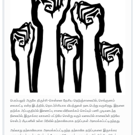
பெரம்பலூர் அருகே திருச்சி-சென்னை தேசிய நெடுஞ்சாலையில், செங்குணம்
கைகாட்டி என்ற இடத்தில், தொடர்ச்சியாக விபத்துகள் நடைபெற்று வருகிறது. இதனை
தடுக்க அப்பகுதியில் இணைப்பு சாலை விரிவாக்கம் செய்யும் பணி முடிவடைந்த
நிலையில், இருசக்கர வாகனம் மட்டுமே சென்று வரும் வகையில் சாலையின் நடுவே
சென்டர் மீடியனின் உள்ள பிரிவில் தற்காலிகமாக தடுப்புகள் அமைக்கப்பட்டிருந்தது.
அவ்வாறு தற்காலிகமாக அமைக்கப்பட்டிருந்த தற்காலிக தடுப்புகளை இருசக்கர