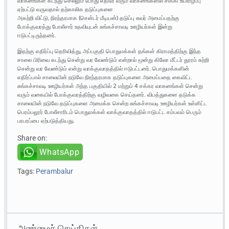
வாகனங்கள் கடந்து செல்லும் போது எதிரே வரும் வாகனங்களில் சிக்கி உயிரிழப்பு
ஏற்பட்டு வருவதால் தற்காலிக தடுப்புகளை
அகற்றி விட்டு, நிரந்தரமாக (சென்டர் மீடியன்) தடுப்பு சுவர் அமைப்பதற்கு
போக்குவரத்து போலீசார் உதவியுடன் சுங்கச்சாவடி ஊழியர்கள் இன்று
ஈடுபட்டிருந்தனர்.
இதற்கு எதிர்ப்பு தெரிவித்து, அப்பகுதி பொதுமக்கள் தங்கள் கிராமத்திற்கு இந்த
சாலை பிரிவை கடந்து சென்று வர வேண்டும் என்றால் மூன்று கிலோ மீட்டர் தூரம் சுற்றி
சென்று வர வேண்டும் என்று வாக்குவாதத்தில் ஈடுபட்டனர். பொதுமக்களின்
எதிர்ப்பால் சாலையின் நடுவே நிரந்தரமாக தடுப்புகளை அமைப்பதை கைவிட்ட
சுங்கச்சாவடி ஊழியர்கள் அந்த பகுதியில் 2 மற்றும் 4 சக்கர வாகனங்கள் சென்று
வரும் வகையில் போக்குவரத்திற்கு வழிவகை செய்தனர். விபத்துகளை தடுக்க
சாலையின் நடுவே தடுப்புகளை அமைக்க சென்ற சுங்கச்சாவடி ஊழியர்கள் உள்ளிட்ட
பெரம்பலூர் போலீசாரிடம் பொதுமக்கள் வாக்குவாதத்தில் ஈடுபட்ட சம்பவம் பெரும்
பரபரப்பை ஏற்படுத்தியது.
Share on:
WhatsApp
Tags:
Perambalur
அண்மைச் செய்திகள்