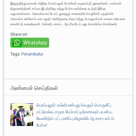
இதுகுறித்து தகவல் அறிந்த பெரம்பலூர் போலீசார் வருவாய்த் துறையினர், டாஸ்மாக்
நிறுவனத்தினர் சம்பவ இடத்திற்கு வந்து பேச்சு வார்த்தை நடத்தி இங்கு
மதுபானக்கடை அமைக்கமாட்டோம், துறையூர் சாலையில் செஞ்சேரி பகுதியில்
அமைக்க உள்ளோம் என உறுதி அளித்ததை தொடர்ந்து, பொதுமக்கள் சாலை மறியலை
கைவிட்டு கலைந்தனர். பின்னர், மாவட்ட ஆட்சியரிடம் மனு கொடுக்க சென்றனர்.
Share on:
WhatsApp
Tags:
Perambalur
அண்மைச் செய்திகள்
பெரம்பலூர்: கல்வி என்பது வெறும் பொருளீட்ட
மட்டுமல்ல, சமூக மேம்பாட்டிற்காகவும் பயன்பட
வேண்டும்: பட்டமளிப்பு விழாவில் ஆ.ராசா எம்.பி.
பேச்சு!