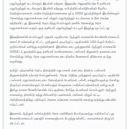
மதுஅருந்தும் கூடங்களும் இயங்கி வந்தன. இதுதவிர அனுமதிபெற்ற 4 தனியார்
மதுஅருந்தும் கூடங்களும் இயங்கி வந்தது. சமீபத்தில் உச்சநீதிமன்றம் தேசிய
நெடுஞ்சாலைகள், மாநில நெடுஞ்சாலைகளை ஒட்டி 500மீ தூரத்திற்குள் இயங்கிவரும்
அனைத்து மதுபானக்கடைகள் மற்றும் மதுஅருந்தும் கூடங்களை உடனே அகற்ற
உத்திரவிட்டது. இதனைத் தொடர்ந்து பெரம்பலூர் நகரில் அனைத்து அரசு
மதுபானக்கடைகளும், ஒரு தனியார் மதுஅருந்தும் கூடமும் இழுத்து மூடப்பட்டது.
இந்தநிலையில் பெரம்பலூர் புறநகர் பகுதியான ஆத்தூர் சாலையில் கோனேரிபாளையம்
ஊராட்சி எல்லைக்கு உட்பட்ட முத்துநகர் குடியிருப்பு பகுதிகளில் 100-க்கும் மேற்பட்ட
குடும்பங்கள் வசித்து வருகின்றனர். இதனிடையை முத்துநகரில் ஆத்தூர் சாலையில்
500மீட்டர் தூரத்தில் ஒரு தனியார் காலிமனையை டாஸ்மாக் நிறுவனம் தரைவாடகை
கொடுத்து அங்கு அரசு மதுபானக்கடையை திறக்க வேலைகள் தீவிரமாக நடந்து
வருகிறது.
தமிழ்ப் புத்தாண்டு பிறப்பு தினத்தில் மது பானக் கடையை திறக்க டாஸ்மாக்
நிறுவனத்தின் ஏற்பாடு செய்துள்ளனர். அதை அறிந்த முத்துநகர் குடியிருப்பு பகுதியில்
டாஸ்மாக் மதுபானக்கடையை அமைத்தால் பெண்கள், பள்ளி, கல்லூரிகளுக்கு சென்று
திரும்பும் மாணவிகளும், பெண்களும் வெகுவாக பாதிக்கப்படுவார்கள் என்று கூறி
இன்று காலை 9மணிஅளவில் அப்பகுதியை சேர்ந்த பெண்கள் பெரம்பலூர்-ஆத்தூர்
சாலைக்கு திரண்டு வந்து சிமெண்டு பலகைகள், மரங்கள் மற்றும் கட்டிட
அஸ்திவாரத்திற்கு பதிக்கும் அரளை கற்களை சாலையில் வைத்து தடுத்து மறியலில்
ஈடுபட்டனர்.
இதனால், ஆத்தூர் மார்க்கத்தில் அரை மணிநேரம் போக்குவரத்து பாதிக்கப்பட்டது.
கோனரிபாளையம் புறவழிச் சாலைவழியாக பேருந்து உள்ளிட்ட வாகனங்கள் திருப்பி
விடப்பட்டன.