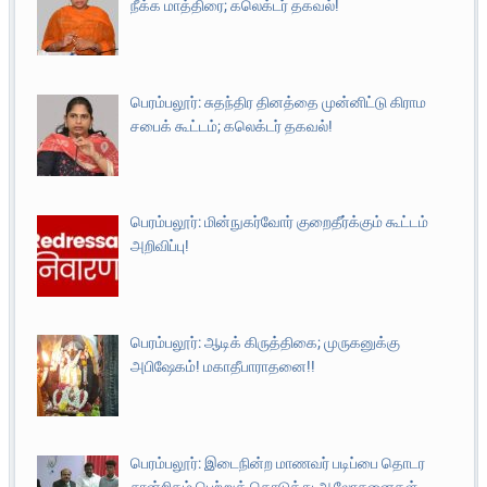
நீக்க மாத்திரை; கலெக்டர் தகவல்!
பெரம்பலூர்: சுதந்திர தினத்தை முன்னிட்டு கிராம
சபைக் கூட்டம்; கலெக்டர் தகவல்!
பெரம்பலூர்: மின்நுகர்வோர் குறைதீர்க்கும் கூட்டம்
அறிவிப்பு!
பெரம்பலூர்: ஆடிக் கிருத்திகை; முருகனுக்கு
அபிஷேகம்! மகாதீபாராதனை!!
பெரம்பலூர்: இடைநின்ற மாணவர் படிப்பை தொடர
சான்றிதழ் பெற்றுக் கொடுத்து ஆலோசனைகள்