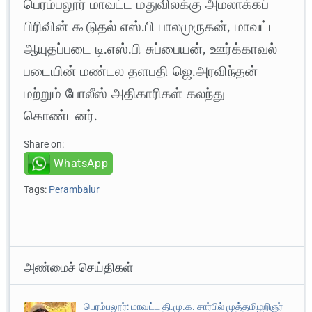
பெரம்பலூர் மாவட்ட மதுவிலக்கு அமலாக்கப்
பிரிவின் கூடுதல் எஸ்.பி பாலமுருகன், மாவட்ட
ஆயுதப்படை டி.எஸ்.பி சுப்பையன், ஊர்க்காவல்
படையின் மண்டல தளபதி ஜெ.அரவிந்தன்
மற்றும் போலீஸ் அதிகாரிகள் கலந்து
கொண்டனர்.
Share on:
WhatsApp
Tags:
Perambalur
அண்மைச் செய்திகள்
பெரம்பலூர்: மாவட்ட தி.மு.க. சார்பில் முத்தமிழறிஞர்