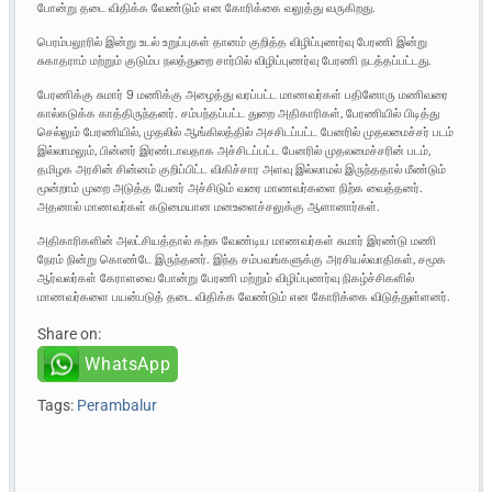
போன்று தடை விதிக்க வேண்டும் என கோரிக்கை வலுத்து வருகிறது.
பெரம்பலூரில் இன்று உடல் உறுப்புகள் தானம் குறித்த விழிப்புணர்வு பேரணி இன்று
சுகாதராம் மற்றும் குடும்ப நலத்துறை சார்பில் விழிப்புணர்வு பேரணி நடத்தப்பட்டது.
பேரணிக்கு சுமார் 9 மணிக்கு அழைத்து வரப்பட்ட மாணவர்கள் பதினோரு மணிவரை
கால்கடுக்க காத்திருந்தனர். சம்பந்தப்பட்ட துறை அதிகாரிகள், பேரணியில் பிடித்து
செல்லும் பேரணியில், முதலில் ஆங்கிலத்தில் அசசிடப்பட்ட பேனரில் முதலமைச்சர் படம்
இல்லாமலும், பின்னர் இரண்டாவதாக அச்சிடப்பட்ட பேனரில் முதலமைச்சரின் படம்,
தமிழக அரசின் சின்னம் குறிப்பிட்ட விகிச்சார அளவு இல்லாமல் இருந்ததால் மீண்டும்
மூன்றாம் முறை அடுத்த பேனர் அச்சிடும் வரை மாணவர்களை நிற்க வைத்தனர்.
அதனால் மாணவர்கள் கடுமையான மனஉளைச்சலுக்கு ஆளானார்கள்.
அதிகாரிகளின் அலட்சியத்தால் கற்க வேண்டிய மாணவர்கள் சுமார் இரண்டு மணி
நேரம் நின்று கொண்டே இருந்தனர். இந்த சம்பவங்களுக்கு அரசியல்வாதிகள், சமூக
ஆர்வலர்கள் கேராளவை போன்று பேரணி மற்றும் விழிப்புணர்வு நிகழ்ச்சிகளில்
மாணவர்களை பயன்படுத் தடை விதிக்க வேண்டும் என கோரிக்கை விடுத்துள்ளனர்.
Share on:
WhatsApp
Tags:
Perambalur