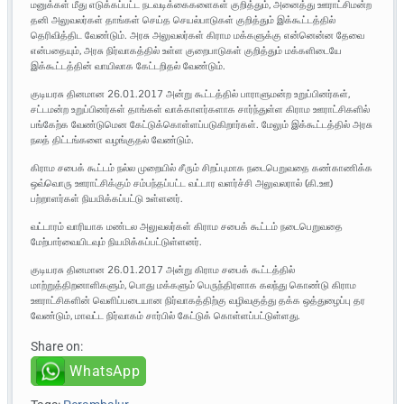
மனுக்கள் மீது எடுக்கப்பட்ட நடவடிக்கைகளைகள் குறித்தும், அனைத்து ஊராட்சிமன்ற
தனி அலுவலர்கள் தாங்கள் செய்த செயல்பாடுகள் குறித்தும் இக்கூட்டத்தில்
தெரிவித்திட வேண்டும். அரசு அலுவலர்கள் கிராம மக்களுக்கு என்னென்ன தேவை
என்பதையும், அரசு நிர்வாகத்தில் உள்ள குறைபாடுகள் குறித்தும் மக்களிடையே
இக்கூட்டத்தின் வாயிலாக கேட்டறிதல் வேண்டும்.
குடியரசு தினமான 26.01.2017 அன்று கூட்டத்தில் பாராளுமன்ற உறுப்பினர்கள்,
சட்டமன்ற உறுப்பினர்கள் தாங்கள் வாக்காளர்களாக சார்ந்துள்ள கிராம ஊராட்சிகளில்
பங்கேற்க வேண்டுமென கேட்டுக்கொள்ளப்படுகிறார்கள். மேலும் இக்கூட்டத்தில் அரசு
நலத் திட்டங்களை வழங்குதல் வேண்டும்.
கிராம சபைக் கூட்டம் நல்ல முறையில் சீரும் சிறப்புமாக நடைபெறுவதை கண்காணிக்க
ஒவ்வொரு ஊராட்சிக்கும் சம்பந்தப்பட்ட வட்டார வளர்ச்சி அலுவலரால் (கி.ஊ)
பற்றாளர்கள் நியமிக்கப்பட்டு உள்ளனர்.
வட்டாரம் வாரியாக மண்டல அலுவலர்கள் கிராம சபைக் கூட்டம் நடைபெறுவதை
மேற்பார்வையிடவும் நியமிக்கப்பட்டுள்ளனர்.
குடியரசு தினமான 26.01.2017 அன்று கிராம சபைக் கூட்டத்தில்
மாற்றுத்திறனாளிகளும், பொது மக்களும் பெருந்திரளாக கலந்து கொண்டு கிராம
ஊராட்சிகளின் வெளிப்படையான நிர்வாகத்திற்கு வழிவகுத்து தக்க ஒத்துழைப்பு தர
வேண்டும், மாவட்ட நிர்வாகம் சார்பில் கேட்டுக் கொள்ளப்பட்டுள்ளது.
Share on:
WhatsApp