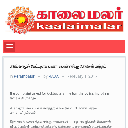
பாரில் மாமூல் கேட்டதாக புகார்: பெண் எஸ்.ஐ போலீசார் மாற்றம்
in
Perambalur
by
RAJA
February 1, 2017
—
—
The complaint asked for kickbacks at the bar: the police, including
female SI Change
பெரம்பலூர் மாவட்டம், கை.களத்தூர் காவல் நிலைய போலீசார் மாற்றம்
செய்யப்பட்டுள்ளனர்.
இந்த காவல் நிலையத்தில் எஸ்.ஐ. தவமணி, ஏட்டு பாலு, ராஜேந்திரன், இளவரசன்
உள்பட போலீசார் பணியாற்றி வந்தனர். இவர்களை அனைவரையும் ஆயுதப்படைக்கு