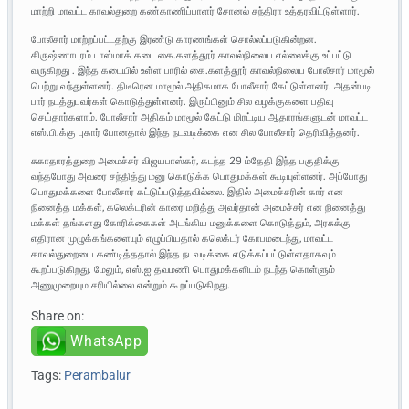
மாற்றி மாவட்ட காவல்துறை கண்காணிப்பாளர் சோனல் சந்திரா உத்தரவிட்டுள்ளார்.
போலீசார் மாற்றப்பட்டதற்கு இரண்டு காரணங்கள் சொல்லப்படுகின்றன.
கிருஷ்ணாபுரம் டாஸ்மாக் கடை கை.களத்தூர் காவல்நிலைய எல்லைக்கு உட்பட்டு
வருகிறது . இந்த கடையில் உள்ள பாரில் கை.களத்தூர் காவல்நிலைய போலீசார் மாமூல்
பெற்று வந்துள்ளனர். திடீரென மாமூல் அதிகமாக போலீசார் கேட்டுள்ளனர். அதன்படி
பார் நடத்துபவர்கள் கொடுத்துள்ளனர். இருப்பினும் சில வழக்குகளை பதிவு
செய்தார்களாம். போலீசார் அதிகம் மாமூல் கேட்டு மிரட்டிய ஆதாரங்களுடன் மாவட்ட
எஸ்.பி.க்கு புகார் போனதால் இந்த நடவடிக்கை என சில போலீசார் தெரிவித்தனர்.
சுகாதாரத்துறை அமைச்சர் விஜயபாஸ்கர், கடந்த 29 ம்தேதி இந்த பகுதிக்கு
வந்தபோது அவரை சந்தித்து மனு கொடுக்க பொதுமக்கள் கூடியுள்ளனர். அப்போது
பொதுமக்களை போலீசார் கட்டுப்படுத்தவில்லை. இதில் அமைச்சரின் கார் என
நினைத்த மக்கள், கலெக்டரின் காரை மறித்து அவர்தான் அமைச்சர் என நினைத்து
மக்கள் தங்களது கோரிக்கைகள் அடங்கிய மனுக்களை கொடுத்தும், அரசுக்கு
எதிரான முழுக்கங்களையும் எழுப்பியதால் கலெக்டர் கோபமடைந்து, மாவட்ட
காவல்துறையை கண்டித்ததால் இந்த நடவடிக்கை எடுக்கப்பட்டுள்ளதாகவும்
கூறப்படுகிறது. மேலும், எஸ்.ஐ தவமணி பொதுமக்களிடம் நடந்த கொள்ளும்
அணுமுறையும சரியில்லை என்றும் கூறப்படுகிறது.
Share on:
WhatsApp
Tags:
Perambalur