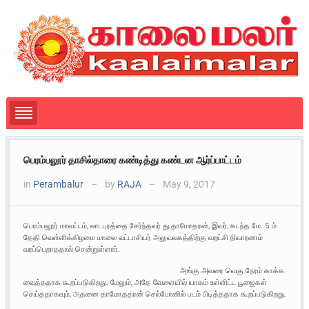
பெரம்பலூர் தாசில்தாரை கண்டித்து கண்டன ஆர்ப்பாட்டம்
in
Perambalur
by
RAJA
May 9, 2017
—
—
பெரம்பலூர் மாவட்டம், லாடபுரத்தை சேர்ந்தவர் து.தாமோதரன், இவர், கடந்த மே. 5 ம்
தேதி வெள்ளிக்கிழமை மாலை வட்டாசியர் அலுவலகத்திற்கு வறட்சி நிவாரணம்
வரப்பெறாததால் சென்றுள்ளார்.
அங்கு அவரை வெகு நேரம் காக்க
வைத்ததாக கூறப்படுகிறது. மேலும், அதே வேளையில் யாகம் உள்ளிட்ட பூஜைகள்
செய்ததாகவும், அதனை தாமோததரன் செல்போனில் படம் பிடித்ததாக கூறப்படுகிறது.