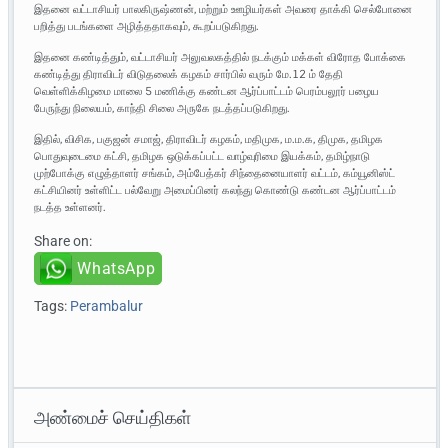
இதனை வட்டாசியர் பாலகிருஷ்ணன், மற்றும் ஊழியர்கள் அவரை தாக்கி செல்போனை
பறித்து படங்களை அழித்ததாகவும், கூறப்படுகிறது.
இதனை கண்டித்தும், வட்டாசியர் அலுவலகத்தில் நடக்கும் மக்கள் விரோத போக்கை
கண்டித்து திராவிடர் விடுதலைக் கழகம் சார்பில் வரும் மே.12 ம் தேதி
வெள்ளிக்கிழமை மாலை 5 மணிக்கு கண்டன ஆர்ப்பாட்டம் பெரம்பலூர் பழைய
பேருந்து நிலையம், காந்தி சிலை அருகே நடத்தப்படுகிறது.
இதில், விசிக, பகுஜன் சமாஜ், திராவிடர் கழகம், மதிமுக, ம.ம.க, திமுக, தமிழக
பொதுவுடைமை கட்சி, தமிழக ஒடுக்கப்பட்ட வாழ்வுரிமை இயக்கம், தமிழ்நாடு
முற்போக்கு எழுத்தாளர் சங்கம், அம்பேத்கர் சிந்தைனையாளர் வட்டம், கம்யூனிஸ்ட்
கட்சியினர் உள்ளிட்ட பல்வேறு அமைப்பினர் கலந்து கொண்டு கண்டன ஆர்ப்பாட்டம்
நடத்த உள்ளனர்.
Share on:
WhatsApp
Tags:
Perambalur
அண்மைச் செய்திகள்