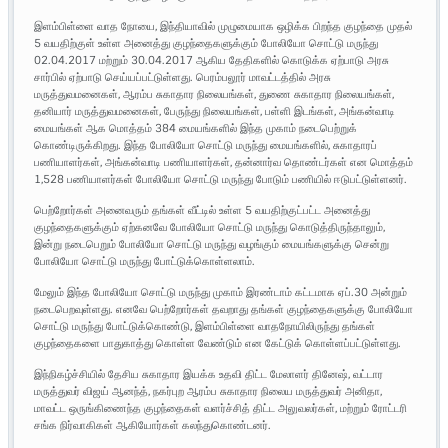
இளம்பிள்ளை வாத நோயை, இந்தியாவில் முழுமையாக ஒழிக்க பிறந்த குழந்தை முதல்
5 வயதிற்குள் உள்ள அனைத்து குழந்தைகளுக்கும் போலியோ சொட்டு மருந்து
02.04.2017 மற்றும் 30.04.2017 ஆகிய தேதிகளில் கொடுக்க ஏற்பாடு அரசு
சார்பில் ஏற்பாடு செய்யப்பட்டுள்ளது. பெரம்பலூர் மாவட்டத்தில் அரசு
மருத்துவமனைகள், ஆரம்ப சுகாதார நிலையங்கள், துணை சுகாதார நிலையங்கள்,
தனியார் மருத்துவமனைகள், பேருந்து நிலையங்கள், பள்ளி இடங்கள், அங்கன்வாடி
மையங்கள் ஆக மொத்தம் 384 மையங்களில் இந்த முகாம் நடைபெற்றுக்
கொண்டிருக்கிறது. இந்த போலியோ சொட்டு மருந்து மையங்களில், சுகாதாரப்
பணியாளர்கள், அங்கன்வாடி பணியாளர்கள், தன்னார்வ தொண்டர்கள் என மொத்தம்
1,528 பணியாளர்கள் போலியோ சொட்டு மருந்து போடும் பணியில் ஈடுபட்டுள்ளனர்.
பெற்றோர்கள் அனைவரும் தங்கள் வீட்டில் உள்ள 5 வயதிற்குட்பட்ட அனைத்து
குழந்தைகளுக்கும் ஏற்கனவே போலியோ சொட்டு மருந்து கொடுத்திருந்தாலும்,
இன்று நடைபெறும் போலியோ சொட்டு மருந்து வழங்கும் மையங்களுக்கு சென்று
போலியோ சொட்டு மருந்து போட்டுக்கொள்ளலாம்.
மேலும் இந்த போலியோ சொட்டு மருந்து முகாம் இரண்டாம் கட்டமாக ஏப்.30 அன்றும்
நடைபெறவுள்ளது. எனவே பெற்றோர்கள் தவறாது தங்கள் குழந்தைகளுக்கு போலியோ
சொட்டு மருந்து போட்டுக்கொண்டு, இளம்பிள்ளை வாதநோயிலிருந்து தங்கள்
குழந்தைகளை பாதுகாத்து கொள்ள வேண்டும் என கேட்டுக் கொள்ளப்பட்டுள்ளது.
இந்நிகழ்ச்சியில் தேசிய சுகாதார இயக்க உதவி திட்ட மேலாளர் தினேஷ், வட்டார
மருத்துவர் விஜய் ஆனந்த், நகர்புற ஆரம்ப சுகாதார நிலைய மருத்துவர் அனிதா,
மாவட்ட ஒருங்கிணைந்த குழந்தைகள் வளர்ச்சித் திட்ட அலுவலர்கள், மற்றும் ரோட்டரி
சங்க நிர்வாகிகள் ஆகியோர்கள் கலந்துகொண்டனர்.