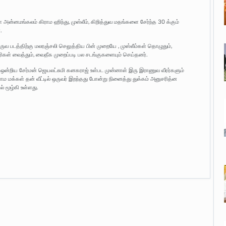
அன்னமங்கலம் கிராம ஹிந்து, முஸ்லீம், கிறித்துவ மதங்களை சேர்ந்த 30 க்கும்
.
ுவ படத்திற்கு மலரஞ்சலி செலுத்திய பின் முறையே , முஸ்லீம்கள் தொழுதும்,
்பாரிகள் வைத்தும், வைதீக முறைப்படி பல சடங்குகளையும் செய்தனர்.
, ஒன்றிய சேர்மன் ஜெயலட்சுமி கனகராஜ் உள்பட முன்னாள் இரு இராணுவ வீரர்களும்
மக்கள் தன் வீட்டில் ஒருவர் இறந்தது போன்று நினைத்து துக்கம் அனுசரித்ன
 மூழ்கி உள்ளது.