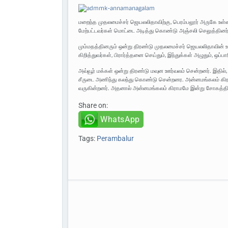
மறைந்த முதலமைச்சர் ஜெயலலிதாவிற்கு, பெரம்பலூர் அருகே உள்ள 
மேற்பட்டவர்கள் மொட்டை அடித்து கொண்டு அஞ்சலி செலுத்தினர்
மும்மதத்தினரும் ஒன்று திரண்டு முதலமைச்சர் ஜெயலலிதாவின் உர
கிறித்துவர்கள், பிரார்த்தனை செய்தும், இந்துக்கள் அழுதும், ஒப
அவ்வூர் மக்கள் ஒன்று திரண்டு மவுன ஊர்வலம் சென்றனர். இதில்
சீருடை அணிந்து கலந்து கொண்டு சென்றனர. அன்னமங்கலம் கிராம 
வருகின்றனர். அதனால் அன்னமங்கலம் கிராமமே இன்று சோகத்தில்
Share on:
WhatsApp
Tags:
Perambalur