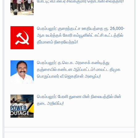
போட்டி; எம்.எல்.ஏ சிவக்குமார் தொடங்கி வைத்தார்!
பெரம்பலூர்: குறைந்தபட்ச ஊதியத்தை ரூ. 26,000-
ஆக உயர்த்தக் கோரி கம்யூனிஸ்ட் கட்சி கூட்டத்தில்
தீர்மானம் நிறைவேற்றம்!
பெரம்பலூர்: த.வெ.க. அரசைக் கண்டித்து
தஞ்சையில் கண்டன ஆர்ப்பாட்டம்! மாவட்ட திமுக
பொறுப்பாளர் வீ.ஜெகதீசன் அழைப்பு!
பெரம்பலூர்: பேரளி துணை மின் நிலையத்தில் மின்
தடை அறிவிப்பு!