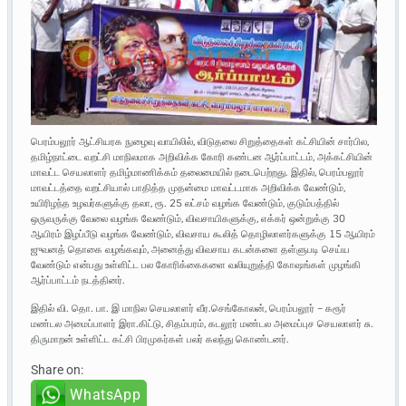
பெரம்பலூர் ஆட்சியரக நுழைவு வாயிலில், விடுதலை சிறுத்தைகள் கட்சியின் சார்பில,
தமிழ்நாட்டை வறட்சி மாநிலமாக அறிவிக்க கோரி கண்டன ஆர்ப்பாட்டம், அக்கட்சியின்
மாவட்ட செயலாளர் தமிழ்மாணிக்கம் தலைமையில் நடைபெற்றது. இதில், பெரம்பலூர்
மாவட்டத்தை வறட்சியால் பாதித்த முதன்மை மாவட்டமாக அறிவிக்க வேண்டும்,
உயிரிழந்த உழவர்களுக்கு தலா, ரூ. 25 லட்சம் வழங்க வேண்டும், குடும்பத்தில்
ஒருவருக்கு வேலை வழங்க வேண்டும், விவசாயிகளுக்கு, எக்கர் ஒன்றுக்கு 30
ஆயிரம் இழப்பீடு வழங்க வேண்டும், விவசாய கூலித் தொழிலாளர்களுக்கு 15 ஆயிரம்
ஜுவனத் தொகை வழங்கவும், அனைத்து விவசாய கடன்களை தள்ளுபடி செய்ய
வேண்டும் என்பது உள்ளிட்ட பல கோரிக்கைகளை வலியுறுத்தி கோஷங்கள் முழங்கி
ஆர்ப்பாட்டம் நடத்தினர்.
இதில் வி. தொ. பா. இ மாநில செயலாளர் வீர.செங்கோலன், பெரம்பலூர் – கரூர்
மண்டல அமைப்பாளர் இரா.கிட்டு, சிதம்பரம், கடலூர் மண்டல அமைப்புச செயலாளர் சு.
திருமாறன் உள்ளிட்ட கட்சி பிரமுகர்கள் பலர் கலந்து கொண்டனர்.
Share on:
WhatsApp