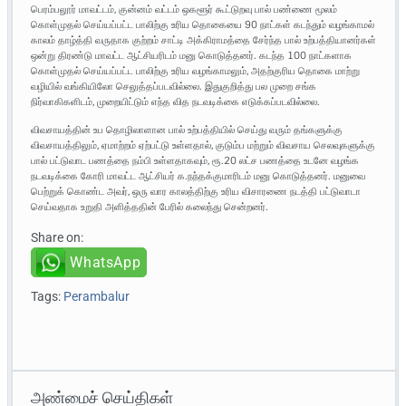
பெரம்பலூர் மாவட்டம், குன்னம் வட்டம் ஒகளூர் கூட்டுறவு பால் பண்ணை மூலம்
கொள்முதல் செய்யப்பட்ட பாலிற்கு உரிய தொகையை 90 நாட்கள் கடந்தும் வழங்காமல்
காலம் தாழ்த்தி வருதாக குற்றம் சாட்டி அக்கிராமத்தை சேர்ந்த பால் உற்பத்தியானர்கள்
ஒன்று திரண்டு மாவட்ட ஆட்சியரிடம் மனு கொடுத்தனர். கடந்த 100 நாட்களாக
கொள்முதல் செய்யப்பட்ட பாலிற்கு உரிய வழங்காமலும், அதற்குரிய தொகை மாற்று
வழியில் வங்கியிலோ செலுத்தப்படவில்லை. இதுகுறித்து பல முறை சங்க
நிர்வாகிகளிடம், முறையிட்டும் எந்த வித நடவடிக்கை எடுக்கப்படவில்லை.
விவசாயத்தின் உப தொழிலாளான பால் உற்பத்தியில் செய்து வரும் தங்களுக்கு
விவசாயத்திலும், ஏமாற்றம் ஏற்பட்டு உள்ளதால், குடும்ப மற்றும் விவசாய செலவுகளுக்கு
பால் பட்டுவாட பணத்தை நம்பி உள்ளதாகவும், ரூ.20 லட்ச பணத்தை உடனே வழங்க
நடவடிக்கை கோரி மாவட்ட ஆட்சியர் க.நந்தக்குமாரிடம் மனு கொடுத்தனர். மனுவை
பெற்றுக் கொண்ட அவர், ஒரு வார காலத்திற்கு உரிய விசாரணை நடத்தி பட்டுவாடா
செய்வதாக உறுதி அளித்ததின் பேரில் கலைந்து சென்றனர்.
Share on:
WhatsApp
Tags:
Perambalur
அண்மைச் செய்திகள்