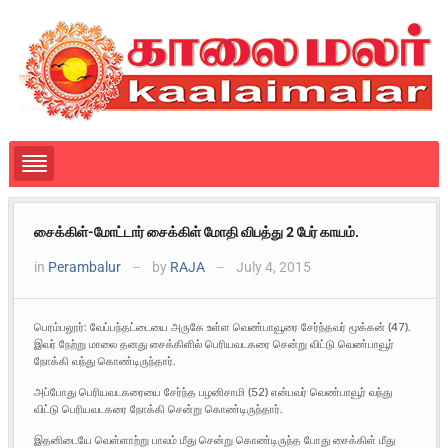
சைக்கிள்-மோட்டார் சைக்கிள் மோதி விபத்து 2 பேர் காயம்.
in
Perambalur
by
RAJA
July 4, 2015
—
—
பெரம்பலூர்: வேப்பந்தட்டையை அருகே உள்ள வெண்பாவூரை சேர்ந்தவர் மூக்கன் (47).
இவர் நேற்று மாலை தனது சைக்கிளில் பெரியவடகரை சென்று விட்டு வெண்பாவூர்
நோக்கி வந்து கொண்டிருந்தார்.
அப்போது பெரியவடகரையை சேர்ந்த பழனிசாமி (52) என்பவர் வெண்பாவூர் வந்து
விட்டு பெரியவடகரை நோக்கி சென்று கொண்டிருந்தார்.
இதனிடையே வெள்ளாற்று பாலம் மீது சென்று கொண்டிருந்த போது சைக்கிள் மீது