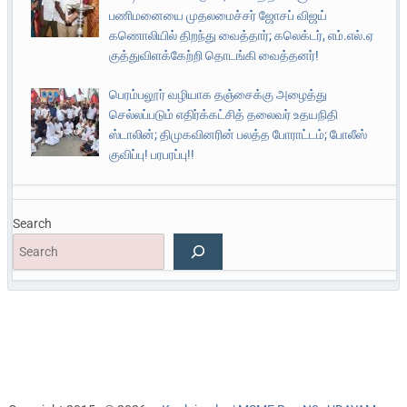
பணிமனையை முதலமைச்சர் ஜோசப் விஜய்
கணொலியில் திறந்து வைத்தார்; கலெக்டர், எம்.எல்.ஏ
குத்துவிளக்கேற்றி தொடங்கி வைத்தனர்!
பெரம்பலூர் வழியாக தஞ்சைக்கு அழைத்து
செல்லப்படும் எதிர்க்கட்சித் தலைவர் உதயநிதி
ஸ்டாலின்; திமுகவினரின் பலத்த போராட்டம்; போலீஸ்
குவிப்பு! பரபரப்பு!!
Search