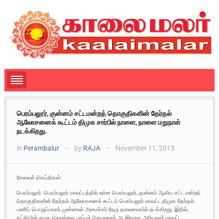
பெரம்பலூர், குன்னம் சட்டமன்றத் தொகுதிகளின் தேர்தல்
ஆலோசனைக் கூட்டம் திமுக சார்பில் நாளை, நாளை மறுநாள்
நடக்கிறது.
in
Perambalur
by
RAJA
November 11, 2015
—
—
சேவைச் செய்திகள்:
பெரம்பலூர்: பெரம்பலூர் மாவட்டத்தில் உள்ள பெரம்பலூர், குன்னம் ஆகிய சட்ட மன்றத்
தொகுதிகளின் தேர்தல் ஆலோசனைக் கூட்டம் பெரம்பலூர் மாவட்ட திமுக தேர்தல்
பணிப் பொறுப்பாளர் முன்னாள் அமைச்சர் நேரு தலைமையில் நடக்கிறது. இதில்,
கட்சியின் கழக கொள்கை பரப்புச் செயலாளர் ஆ.இராஜா, அரியலூர் மாவட்ட