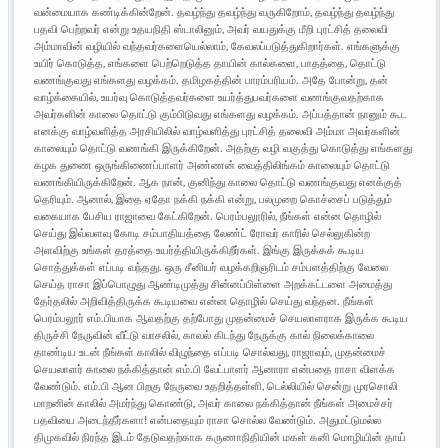
வன்மையாக கண்டிக்கின்றேன். தவழ்ந்து தவழ்ந்து வருகிறோம், தவழ்ந்து தவழ்ந்து
பதவி பெற்றவர் என்று உதயநிதி ஸ்டாலினும், அவர் வயதுக்கு மீறி புரட்சித் தலைவி
அம்மாவின் வழியில் வந்தவர்களையெல்லாம், கேவலப்படுத்துகிறார்கள். எங்களுக்கு
உயிர் கொடுத்த, எங்களை பெற்றெடுத்த தாயின் கால்களை, பாதத்தை, தொட்டு
வணங்குவது எங்களது வழக்கம். தமிழகத்தின் பாரம்பரியம். அதே போன்று, தன்
வாழ்க்கையில், உயர்வு கொடுத்தவர்களை உயர்த்துபவர்களை வணங்குவதற்காக
அவர்களின் காலை தொட்டு கும்பிடுவது எங்களது வழக்கம். அப்பத்தான் நானும் கூட
எனக்கு வாழ்வளித்த அரசியிலில் வாழ்வளித்து புரட்சித் தலைவி அம்மா அவர்களின்
காலையும் தொட்டு வணங்கி இருக்கிறேன். அதற்கு வழி வகுத்து கொடுத்து எங்களது
கழக துணை ஒருங்கிணைப்பாளர் அண்ணன் வைத்திலிங்கம் காலையும் தொட்டு
வணங்கியிருக்கிறேன். ஆக நான், குனிந்து காலை தொட்டு வணங்குவது எனக்குத்
தெரியும். ஆனால், இதை ஏதோ நக்கி நக்கி என்று, பலமுறை கொச்சைப் படுத்தும்
வகையாக பேசிய ராஜாவை கேட்கிறேன். பெரம்பலூரில், நீங்கள் என்ன தொழில்
செய்து இவ்வளவு கோடி சம்பாதியத்தை லேண்ட் ரோவர் காரில் செல்லுகின்ற
அளவிற்கு உங்கள் தரத்தை உயர்த்தியிருக்கிறீர்கள். இங்கு இருக்கக் கூடிய
சொத்துக்கள் எப்படி வந்தது. ஒரு சீனியர் வழக்கறிஞரிடம் சம்பளத்திற்கு வேலை
செய்த ராசா இப்பொழுது ஆண்டிமுத்து சின்னப்பிள்ளை அறக்கட்டளை அமைத்து
தேர்தலில் அறிவித்திருக்க கூடியவை என்ன தொழில் செய்து வந்தன. நீங்கள்
பெரம்பலூர் எம்.பியாக ஆவதற்கு தற்போது முதன்மைச் செயலாளராக இருக்க கூடிய
திருச்சி நேருவின் வீட்டு வாசலில், காவல் கிடந்து நேருக்கு கால் நிலைக்காலை
தாண்டிய உடன் நீங்கள் காலில் விழுந்தை எப்படி சொல்வது, ராஜாவும், முதன்மைச்
செயலாளர் காலை நக்கித்தான் எம்.பி வேட்பாளர் ஆனாரா என்பதை ராசா விளக்க
வேண்டும். எம்.பி ஆன பிறகு நேருவை உதறித்தள்ளி, டெல்லியில் சென்று முரசொலி
மாறனின் காலில் அமர்ந்து கொண்டு, அவர் காலை நக்கித்தான் நீங்கள் அமைச்சர்
பதவியை அடைந்தீர்களா! என்பதையும் ராசா சொல்ல வேண்டும். அதுமட்டுமல்ல
திமுகவில் நிரந்த இடம் தேடுவதற்காக கருணாநிதியின் மகள் கனி மொழியின் தாய்