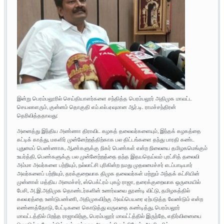
இன்று பெரம்பலூரில் செய்தியாளர்களை சந்தித்த பெரம்பலூர் அதிமுக மாவட்ட
செயலாளரும், குன்னம் தொகுதி எம்.எல்.ஏவுமான ஆர்.டி. ராமச்சந்திரன்
தெரிவித்ததாவது:
அனைத்து இந்திய அண்ணா திராவிட கழகத் தலைவர்களையும், இந்தக் கழகத்தை
கட்டிக் காத்து, மகளிர் முன்னேற்றத்திற்காக பல திட்டங்களை தந்து பாரதி கண்ட
புதுமைப் பெண்ணாக, ஆண்களுக்கு நிகர் பெண்கள் என்ற நிலையை தமிழகமெங்கும்
உயர்த்தி, பெண்களுக்கு பல முன்னேற்றத்தை தந்த இதயதெய்வம் புரட்சித் தலைவி
அம்மா அவர்களை பற்றியும், நல்லாட்சி புரிகின்ற நமது முதலமைச்சர் எடப்பாடியார்
அவர்களைப் பற்றியும், தரக்குறைவாக திமுக தலைவர்கள் மற்றும் அந்தக் கட்சியின்
முன்னாள் மத்திய அமைச்சர், ஸ்பெக்ட்ரம் புகழ் ராஜா, தரைக்குறைவாக ஒருமையில்
பேசி, அ.இ.அதிமுக தொண்டர்களின் உணர்வவை தூண்டி விட்டு, தமிழகத்தில்
கலவரத்தை உண்டுபண்ணி, அதிமுகவிற்கு அவப்பெயரை ஏற்படுத்த வேண்டும் என்ற
எண்ணத்தோடு, பேட்டிகளை கொடுத்து வருவதை கண்டித்து, பெரம்பலூர்
மாவட்டத்தில் பிறந்த ராஜாவிற்கு, பெரம்பலூர் மாவட்ட்த்தில் இருந்தே, எதிர்வினையை