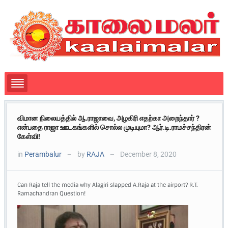
விமான நிலையத்தில் ஆ.ராஜாவை, அழகிரி எதற்கா அறைந்தார் ?
என்பதை ராஜா ஊடகங்களில் சொல்ல முடியுமா? ஆர்.டி.ராமச்சந்திரன்
கேள்வி!
in
Perambalur
by
RAJA
December 8, 2020
—
—
Can Raja tell the media why Alagiri slapped A.Raja at the airport? R.T.
Ramachandran Question!