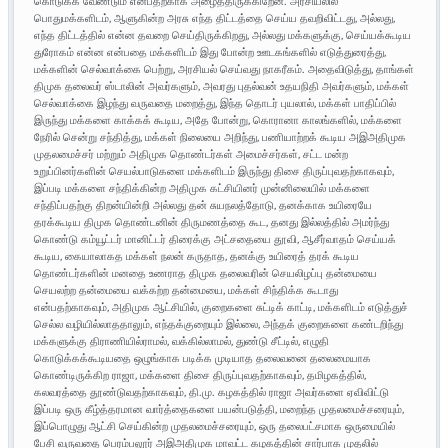
கொடுக்க வேண்டும் என்பதற்காக அழைத்திருக்கிறேன். அரசியலில்
பொதுமக்களிடம், ஆளுகின்ற அரசு எந்த திட்டத்தை செய்ய தவறிவிட்டது, அல்லது,
எந்த திட்டத்தில் என்ன தவறை செய்திருக்கிறது, அல்லது மக்களுக்கு, செய்யக்கூடிய
துரோகம் என்ன என்பதை மக்களிடம் இது போன்ற ஊடகங்களில் எடுத்துரைத்து,
மக்களின் செல்வாக்கை பெற்று, அரசியல் செய்வது நாகரீகம். அதைவிடுத்து, தாங்கள்
திமுக தலைவர் ஸ்டாலின் அவர்களும், அவரது புதல்வன் உதயநிதி அவர்களும், மக்கள்
செல்வாக்கை இழந்து வருவதை மறைத்து, இந்த தொடர் புயலால், மக்கள் பாதிப்பில்
இருந்து மக்களை காக்கக் கூடிய, அதே போன்று, கொரானா காலங்களில், மக்களை
நேரில் சென்று சந்தித்து, மக்கள் நிலையை அறிந்து, பணியாற்றக் கூடிய அஇஅதிமுக
முதலமைச்சர் மற்றும் அதிமுக தொண்டர்கள் அமைச்சர்கள், சட்ட மன்ற
உறுப்பினர்களின் செயல்பாடுகளை மக்களிடம் இருந்து திசை திருப்புவதற்காகவும்,
இப்படி மக்களை சந்திக்கின்ற அதிமுக கட்சியினர் முன்னிலையில் மக்களை
சந்திப்பதற்கு திறன்யின்றி அல்லது தன் சுயநலத்தோடு, தனக்காக உயிரையே
தரக்கூடிய திமுக தொண்டனின் திருமணத்தை கூட, தனது இல்லத்தில் அமர்ந்து
கொண்டு கம்யூட்டர் மானிட்டர் திரைக்கு அட்சதையை தூவி, ஆசீர்வாதம் செய்யக்
கூடிய, கையாலாகத மக்கள் நலன் கருதாத, தனக்கு உயிரைத் தரக் கூடிய
தொண்டர்களின் மனதை உணராத திமுக தலைவரின் செயலிழப்பு தன்மையை
செயலற்ற தன்மையை வக்கற்ற தன்மையை, மக்கள் சிந்திக்க கூடாது
என்பதற்காகவும், அதிமுக ஆட்சியில், குறைகளை சுட்டிக் காட்டி, மக்களிடம் எடுத்துச்
செல்ல வழியில்லாததாலும், எந்தக்குறையும் இல்லை, அந்தக் குறைகளை கண்டறிந்து
மக்களுக்கு திராணியில்ராமல், வக்கில்லாமல், துண்டு சீட்டில், எழுதி
கொடுக்கக்கூடியதை ஒழுங்காக படிக்க முடியாத தலைவனை தலைமையாக
கொண்டிருக்கிற ராஜா, மக்களை திசை திருப்புவதற்காகவும், தமிழகத்தில்,
கலவரத்தை தூண்டுவதற்காகவும், தி.மு. கழகத்தில் ராஜா அவர்களை ஏவிவிட்டு
இப்படி ஒரு கீழ்த்தரமான வார்த்தைகளை பயன்படுத்தி, மறைந்த முதலமைச்சரையும்,
இப்பொழுது ஆட்சி செய்கின்ற முதலமைச்சரையும், ஒரு தலைபட்சமாக ஒருமையில்
பேசி வருவதை பெரம்பலூர் அஇஅதிமுக மாவட்ட கழகத்தின் சார்பாக முதலில்