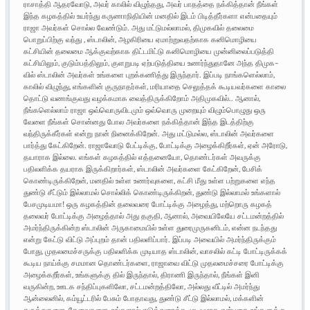
ராசாத்தி ஆதரவோடு, அவர் காலில் விழுந்தது, அவர் பாதத்தை நக்கித்தான் நீங்கள்
இந்த கழகத்தில் உயர்ந்து கருணாநிதியின் மனதில் இடம் பிடித்தீர்களா என்பதையும்
ராஜா அவர்கள் சொல்ல வேண்டும். அது மட்டுமல்லாமல், திமுகவில் தலைமை
பொறுப்பிற்கு வந்து , ஸ்டாலின், அழகிரியை ஏமாற்றுவதற்காக கனிமொழியை
கட்சியின் தலைமை ஆக்குவற்காக திட்டமிட்டு கனிமொழியை முன்னிலைப்படுத்தி
கட்சியிலும், குடும்பத்திலும், குளறுபடி ஏற்படுத்தியை உணர்ந்துதானே அந்த திமுக-
வில் ஸ்டாலின் அவர்கள் உங்களை புறக்கணித்து இருந்தார். இப்படி நாங்களெல்லாம்,
காலில் விழுந்து, எங்களின் குருநாதர்கள், மரியாதை செலுத்தக் கூடியவர்களை காலை
தொட்டு வணங்குவது வழக்கமாக வைத்திருக்கிறோம் அதிமுகவில்.. ஆனால்,
நீங்களெல்லாம் ராஜா ஒவ்வொருவிடமும் ஒவ்வொரு முறையும் விழும்பொழுது ஒரு
வேளை நீங்கள் சொன்னது போல அவர்களை நக்கித்தான் இந்த இடத்திற்கு
வந்திருக்கீர்கள் என்று நான் நினைக்கிறேன். அது மட்டுமல்ல, ஸ்டாலின் அவர்களை
பார்த்து கேட்கிறேன். ராஜாவோடு பேட்டிக்கு, போட்டிக்கு அழைக்கிறீர்கள், ஏன் அரோடு,
தயாராக இல்லை. எங்கள் கழகத்தில் எத்தனையோ, தொண்டர்கள் அவருக்கு
பதிலளிக்க தயராக இருக்கிறார்கள், ஸ்டாலின் அவர்களை கேட்கிறேன், பேசிக்
கொண்டிருக்கிறேன், மனதில் உள்ள உணர்வுகளை, கட்சி மீது உள்ள பற்றுகளை எந்த
துண்டு சீட்டும் இல்லாமல் சொல்லிக் கொண்டிருக்கிறன், துண்டு இல்லாமல் உங்களால்
பேசமுடியமா! ஒரு கழகத்தின் தலைவரை போட்டிக்கு அழைத்து, மற்றொரு கழகத்
தலைவர் போட்டிக்கு அழைத்தால் அது தகுதி, ஆனால், அவையிலேயே சட்டமன்றத்தில்
அமர்ந்திருக்கின்ற ஸ்டாலின் அருகாமையில் உள்ள துரைமுருகனிடம், என்ன நடந்தது
என்று கேட்டு விட்டு அப்புறம் தான் பதிலளிப்பார். இப்படி அவையில் அமர்ந்திருக்கும்
போது, முதலமைச்சருக்கு பதிலளிக்க முடியாத ஸ்டாலின், வாசலில் கட்டி போட்டிருக்கக்
கூடிய நாய்க்கு சமமான தொண்டர்களை, ராஜாவை விட்டு முதலமைச்சரை போட்டிக்கு
அழைக்கறீர்கள், உங்களுக்கு தில் இருந்தால், திராணி இருந்தால், நீங்கள் இனி
வருகின்ற, ஊடக சந்திப்புகளிலோ, சட்டமன்றத்திலோ, அல்லது வீட்டில் அமர்ந்து
ஆன்லைனில், கம்யூட்டரில் பேசும் போதாவது, துண்டு சீட்டு இல்லாமல், மக்களின்