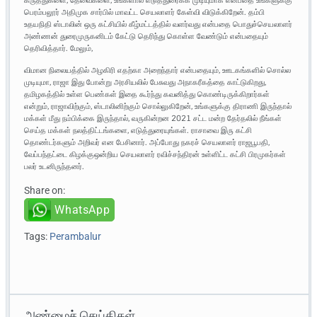
கருத்துகளை, தேவைகளை, உங்களால் எடுத்துரைக்க முடியுமாக என்பதை உங்களுக்கு
பெரம்பலூர் அதிமுக சார்பில் மாவட்ட செயலாளர் கேள்வி விடுக்கிறேன். தம்பி
உதயநிதி ஸ்டாலின் ஒரு கட்சியில் கீழ்மட்டத்தில் வளர்வது என்பதை பொதுச்செயலாளர்
அண்ணன் துரைமுருகனிடம் கேட்டு தெரிந்து கொள்ள வேண்டும் என்பதையும்
தெரிவித்தார். மேலும்,
விமான நிலையத்தில் அழகிரி எதற்கா அறைந்தார் என்பதையும், ஊடகங்களில் சொல்ல
முடியுமா, ராஜா இது போன்று அரசியலில் பேசுவது அநாகரீகத்தை காட்டுகிறது,
தமிழகத்தில் உள்ள பெண்கள் இதை கூர்ந்து கவனித்து கொண்டிருக்கிறார்கள்
என்றும், ராஜாவிற்கும், ஸ்டாலினிற்கும் சொல்லுகிறேன், உங்களுக்கு திராணி இருந்தால்
மக்கள் மீது நம்பிக்கை இருந்தால், வருகின்றன 2021 சட்ட மன்ற தேர்தலில் நீங்கள்
செய்த மக்கள் நலத்திட்டங்களை, எடுத்துரையுங்கள். ராசாவை இரு கட்சி
தொண்டர்களும் அறிவர் என பேசினார். அப்போது நகரச் செயலாளர் ராஜபூபதி,
வேப்பந்தட்டை கிழக்குஒன்றிய செயலாளர் ரவிச்சந்திரன் உள்ளிட்ட கட்சி பிரமுகர்கள்
பலர் உடனிருந்தனர்.
Share on:
WhatsApp
Tags:
Perambalur
அண்மைச் செய்திகள்