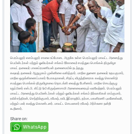
பெரம்பலூர் எளம்பலூர் சாலை உப்போடை அருகே உள்ள பெரம்பலூர் மாவட்ட அனைத்து
பெயின்டர்கள் மற்றும் ஓவியர்கள் சங்கம் (கோவை) சமத்துவ பொங்கல் திருவிழா
மாவட் தலைவர் பாலசுப்ரமணியன் தலைமையில் நடந்தது.
கவுவத் தலைவர் ஆறுமுகம் முன்னிலை வகித்தார். மாநில துணை தலைவர் உதயகுமார்,
மாநில ஒருங்கிணைப்பாளர் யோகதாஸன், சிறப்பு விருந்தினராக கலந்து கொண்டு
சமத்துவ பொங்கல் திருவிழாவை தொடங்கி வைத்து பேசினார். மாநில செயற்குழு
உறுப்பினர் எஸ்.பி. கிட்டு (எ) கிருஷ்ணசாமி அனைவைரையும் வரவேற்றார். பெரம்பலூர்
மாவட்ட அனைத்து பெயிண்டர்கள் மற்றும் ஓவியர்கள் சங்கம் நிர்வாகிகள் ராம்குமார்,
ரவிச்சந்திரன், செந்தில்குமார், ரமேஷ், ரவி, இப்ராஹிம், தர்மா, மகளிரணி புவனேஸ்வரி,
மற்றும் பலர் கலந்து கொண்டனர். மாவட்ட செயலாளர் ரமேஷ் அர்ச்சுனா நன்றி
கூறினார்.
Share on:
WhatsApp