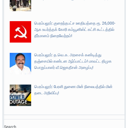
பெரம்பலூர்: குறைந்தபட்ச ஊதியத்தை ரூ. 26,000-
ஆக உயர்த்தக் கோரி கம்யூனிஸ்ட் கட்சி கூட்டத்தில்
தீர்மானம் நிறைவேற்றம்!
பெரம்பலூர்: த.வெ.க. அரசைக் கண்டித்து
தஞ்சையில் கண்டன ஆர்ப்பாட்டம்! மாவட்ட திமுக
பொறுப்பாளர் வீ.ஜெகதீசன் அழைப்பு!
பெரம்பலூர்: பேரளி துணை மின் நிலையத்தில் மின்
தடை அறிவிப்பு!
Search