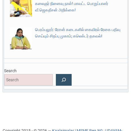
கலைஞர் நினைவு நாள்! மாவட்ட பொறுப்பாளர்
வீ.ஜெகதீசன் அறிக்கை!
பெரம்பலூர்: ரேசன் கடைகளில் கைவிரல் ரேகை பதிவு
செய்யும் சிறப்பு முகாம்; கலெக்டர் தகவல்!
Search
Copyright 2015 - © 2026 —
Kaalaimalar | MSME Reg.N0 : UDAYAM-