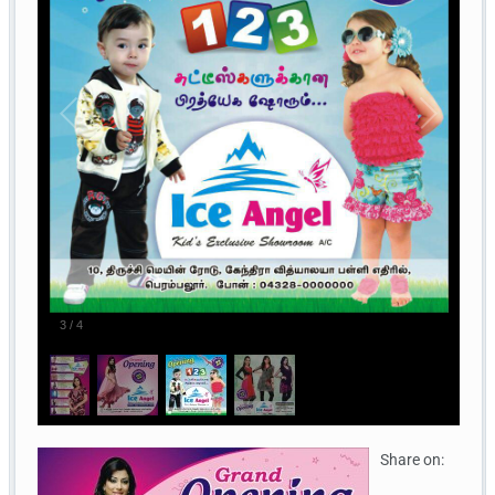
3
/
4
Share on: