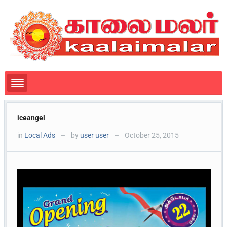
iceangel
in
Local Ads
by
user user
October 25, 2015
—
—