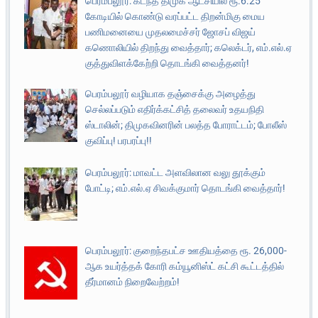
பெரம்பலூர்: கடந்த திமுக ஆட்சியில் ரூ.6.25
கோடியில் கொண்டு வரப்பட்ட திறன்மிகு மைய
பணிமனையை முதலமைச்சர் ஜோசப் விஜய்
கணொலியில் திறந்து வைத்தார்; கலெக்டர், எம்.எல்.ஏ
குத்துவிளக்கேற்றி தொடங்கி வைத்தனர்!
பெரம்பலூர் வழியாக தஞ்சைக்கு அழைத்து
செல்லப்படும் எதிர்க்கட்சித் தலைவர் உதயநிதி
ஸ்டாலின்; திமுகவினரின் பலத்த போராட்டம்; போலீஸ்
குவிப்பு! பரபரப்பு!!
பெரம்பலூர்: மாவட்ட அளவிலான வலு தூக்கும்
போட்டி; எம்.எல்.ஏ சிவக்குமார் தொடங்கி வைத்தார்!
பெரம்பலூர்: குறைந்தபட்ச ஊதியத்தை ரூ. 26,000-
ஆக உயர்த்தக் கோரி கம்யூனிஸ்ட் கட்சி கூட்டத்தில்
தீர்மானம் நிறைவேற்றம்!