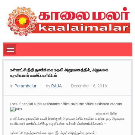
உள்ளாட்சி நிதி தணிக்கை உதவி அலுவலகத்தில், அலுவலக
உதவியாளர் காலிப்பணியிடம்
in
Perambalur
by
RAJA
December 16, 2016
—
—
Local financial audit assistance office, said the office assistant vaccant
உள்ளாட்சி நிதித்
தணிக்கை துறையின் உதவி இயக்குநர் அலுவலகத்தில் காலியாக உள்ள ஒரு அலுவலக
உதவியாளர் பணியிடத்திற்கு தகுதியுள்ள நபர்கள் விண்ணப்பிக்கலாம் –
உள்ளாட்சி நிதித்தணிக்கை உதவி இயக்குர் விடுத்துள்ள தகவல் :