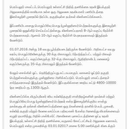
பெரம்பலூர் மாவட்டம், பெரம்பலூர் உள்ளாட்சி நிதித் தணிக்கை உதவி இயக்குநர்
அலுவலகத்தில் காலியாக உள்ள ஒரு அலுவலக உதவியாளர் பணியிடத்தை
இனச்சுழற்சி முறையில் நிரப்பிட தகுதியுள்ள நபர்கள் விண்ணப்பிக்கலாம்.
இப்பணியிடமானது பொதுப்பிரிவு பொது (முன்னுரிமை) பெற்றவர்களுக்கு இனசுழற்சி
முறையில் ஒதுக்கீடு செய்யப்பட்டுள்ளது. விண்ணப்பதாரர் 8-ஆம் வகுப்பு தேர்ச்சி
பெற்றவராகவும், ஆனால் 10-ஆம் வகுப்பு தேர்ச்சி பெறாதவராகவும் இருத்தல்
வேண்டும்.
01.07.2016 அன்று 18 வயது பூர்த்தியடைந்திருக்க வேண்டும். அதிகபட்ச வயது
வரம்பு பொதுப்பிரிவினருக்கு 30 க்கு மிகாமலும், பிற்படுத்தப்பட்ட மற்றும் மிகவும்
பிற்படுத்தப்பட்ட வகுப்பினருக்கு 32-க்கு மிகாமலும், ஆதிதிராவிடர், மலைவாழ்
வகுப்பினருக்கு 35-க்கு மிகாமலும் இருத்தல் வேண்டும்.
மேலும் சைக்கிள் ஓட்ட தெரிந்திருப்பது கட்டாயமாகும். வாகனம் ஓட்டும் தகுதி
பெற்றுள்ளவர்களுக்கு முன்னுரிமை அளிக்கப்படும். பெரம்பலூர் மாவட்டத்தைச்
சார்ந்தவராகவும் இருத்தல் வேண்டும். இப்பதவிக்கான ஊதிய கட்டு 4800-10000
(தர ஊதியம் ரூ.1300) ஆகும்.
விண்ணப்பிக்க விரும்புவோர் உரிய கல்வித்தகுதி சான்றிதழ்களின் நகல்கள் மற்றும்
பொதுப்பிரிவு பொது (முன்னுரிமை) பெற்றவர் என்ற இனசுழற்சிக்குரிய சான்று
நகல்களுடன் தங்கள் விண்ணப்பத்தினை ஒரு வெள்ளைத் தாளில் பெயர், முகவரி,
கல்வித் தகுதி மற்றும் வேலை வாய்ப்பக பதிவு எண் போன்ற அனைத்து விபரங்களையும்
எழுதி தயாரித்து, அதில் பாஸ்போர்ட் அளவிலான புகைப்படத்தினை ஒட்டி உதவி
இயக்குநர், உள்ளாட்சி நிதித் தணிக்கை, வருவாய் கோட்டாட்சியர் அலுவலக வளாகம்,
பெரம்பலூர் என்ற முகவரிக்கு 03.01.02017 மாலை 5.00 மணிக்குள் கிடைக்கும்