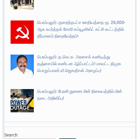
பெரம்பலூர்: குறைந்தபட்ச ஊதியத்தை ரூ. 26,000-
ஆக உயர்த்தக் கோரி கம்யூனிஸ்ட் கட்சி கூட்டத்தில்
தீர்மானம் நிறைவேற்றம்!
பெரம்பலூர்: த.வெ.க. அரசைக் கண்டித்து
தஞ்சையில் கண்டன ஆர்ப்பாட்டம்! மாவட்ட திமுக
பொறுப்பாளர் வீ.ஜெகதீசன் அழைப்பு!
பெரம்பலூர்: பேரளி துணை மின் நிலையத்தில் மின்
தடை அறிவிப்பு!
Search