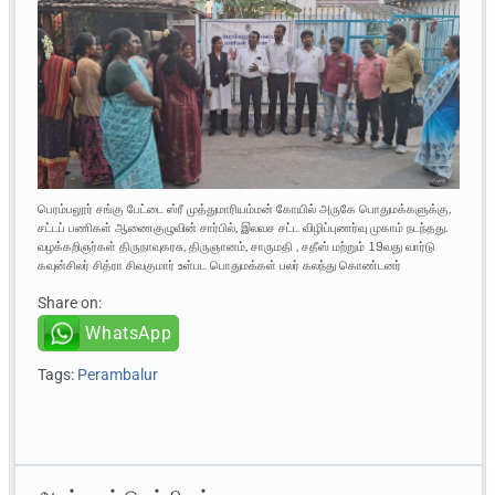
பெரம்பலூர் சங்கு பேட்டை ஸ்ரீ முத்துமாரியம்மன் கோயில் அருகே பொதுமக்களுக்கு,
சட்டப் பணிகள் ஆணைகுழுவின் சார்பில், இலவச சட்ட விழிப்புணர்வு முகாம் நடந்தது.
வழக்கறிஞர்கள் திருநாவுகரசு, திருஞானம், சாருமதி , சதீஸ் மற்றும் 19வது வார்டு
கவுன்சிலர் சித்ரா சிவகுமார் உள்பட பொதுமக்கள் பலர் கலந்து கொண்டனர்
Share on:
WhatsApp
Tags:
Perambalur