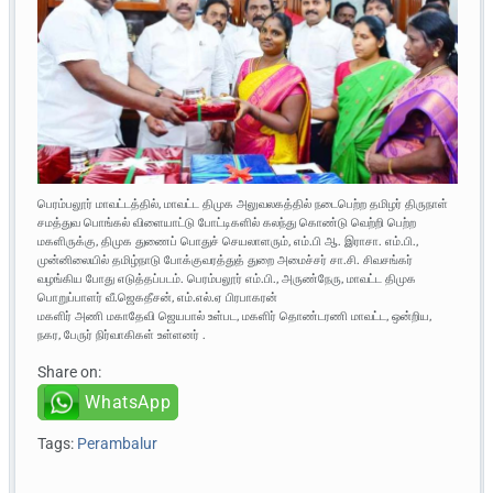
பெரம்பலூர் மாவட்டத்தில், மாவட்ட திமுக அலுவலகத்தில் நடைபெற்ற தமிழர் திருநாள்
சமத்துவ பொங்கல் விளையாட்டு போட்டிகளில் கலந்து கொண்டு வெற்றி பெற்ற
மகளிருக்கு, திமுக துணைப் பொதுச் செயலாளரும், எம்.பி ஆ. இராசா. எம்.பி.,
முன்னிலையில் தமிழ்நாடு போக்குவரத்துத் துறை அமைச்சர் சா.சி. சிவசங்கர்
வழங்கிய போது எடுத்தப்படம். பெரம்பலூர் எம்.பி., அருண்நேரு, மாவட்ட திமுக
பொறுப்பாளர் வீ.ஜெகதீசன், எம்.எல்.ஏ பிரபாகரன்
மகளிர் அணி மகாதேவி ஜெயபால் உள்பட, மகளிர் தொண்டரணி மாவட்ட, ஒன்றிய,
நகர, பேருர் நிர்வாகிகள் உள்ளனர் .
Share on:
WhatsApp
Tags:
Perambalur