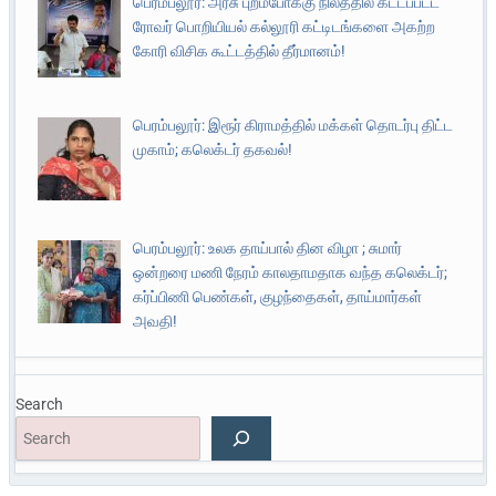
பெரம்பலூர்: அரசு புறம்போக்கு நிலத்தில் கட்டப்பட்ட
ரோவர் பொறியியல் கல்லூரி கட்டிடங்களை அகற்ற
கோரி விசிக கூட்டத்தில் தீர்மானம்!
பெரம்பலூர்: இரூர் கிராமத்தில் மக்கள் தொடர்பு திட்ட
முகாம்; கலெக்டர் தகவல்!
பெரம்பலூர்: உலக தாய்பால் தின விழா ; சுமார்
ஒன்றரை மணி நேரம் காலதாமதாக வந்த கலெக்டர்;
கர்ப்பிணி பெண்கள், குழந்தைகள், தாய்மார்கள்
அவதி!
Search