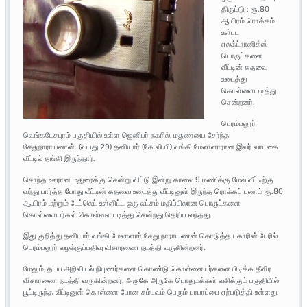
திருட்டு : ரூ.80
ஆயிரம் ரொக்கம்
உள்பட
எலக்ட்ரானிக்ஸ்
பொருட்களை
வீட்டின் கதவை
உடைத்து
கொள்ளையடித்து
சென்றனர்.
பெரம்பலூர்
வெங்கடேசபுரம் பகுதியில் உள்ள ஜெனிபர் நகரில், மதுரையை சேர்ந்த
சேதுநாராயணன். (வயது 29) தனியார் (கே.வி.பி) வங்கி மேலாளாரான இவர் வாடகை
வீட்டில் தங்கி இருந்தார்.
சொந்த ஊரான மதுரைக்கு சென்று விட்டு இன்று காலை 9 மணிக்கு மேல் வீட்டிற்கு
வந்து பார்த்த போது வீட்டின் கதவை உடைத்து வீட்டினுள் இருந்த ரொக்கப் பணம் ரூ.80
ஆயிரம் மற்றும் டேப்லெட் உள்ளிட்ட ஒரு லட்சம் மதிப்பிலான பொருட்களை
கொள்ளையர்கள் கொள்ளையடித்து சென்றது தெரிய வந்தது.
இது குறித்து தனியார் வங்கி மேலாளார் சேது நாராயணன் கொடுத்த புகாரின் பேரில்
பெரம்பலூர் வழக்குப்பதிவு விசாரணை நடத்தி வருகின்றனர்.
மேலும், தடய அறிவியல் நிபுணர்களை கொண்டு கொள்ளையர்களை பிடிக்க தீவிர
விசாரணை நடத்தி வருகின்றனர். அருகே அருகே பொதுமக்கள் வசிக்கும் பகுதியில்
பூட்டிருந்த வீட்டினுள் கொள்ளை போன சம்பவம் பெரும் பரபரப்பை ஏற்படுத்தி உள்ளது.