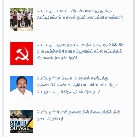
பெரம்பலூர்: மாவட்ட அளவிலான வலு தூக்கும்
போட்டி; எம்.எல்.ஏ சிவக்குமார் தொடங்கி வைத்தார்!
பெரம்பலூர்: குறைந்தபட்ச ஊதியத்தை ரூ. 26,000-
ஆக உயர்த்தக் கோரி கம்யூனிஸ்ட் கட்சி கூட்டத்தில்
தீர்மானம் நிறைவேற்றம்!
பெரம்பலூர்: த.வெ.க. அரசைக் கண்டித்து
தஞ்சையில் கண்டன ஆர்ப்பாட்டம்! மாவட்ட திமுக
பொறுப்பாளர் வீ.ஜெகதீசன் அழைப்பு!
பெரம்பலூர்: பேரளி துணை மின் நிலையத்தில் மின்
தடை அறிவிப்பு!