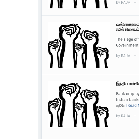
by
RAJA
—
வன்கொடுமை சட
ரயில் நிலையம
The siege of
Government 
by
RAJA
—
இந்திய வங்கிக
Bank employ
Indian banks. 
எதிரே
[Read 
by
RAJA
—