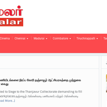
Cinema
Chennai
Madurai
Coimbatore
Tiruchirappalli
Ta
பணியிடங்களை நிரப்ப கோரி தஞ்சாவூர் ஆட்சியரகத்தை முற்றுகை
் கைது
ied to Siege to the Thanjavur Collectorate demanding to fill
rkplaces தஞ்சாவூர் அங்கன்வாடி பணியாளர் மற்றும் அங்கன்வாடி
ead More…]