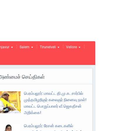
njavur
Salem
Tirunelveli
Vellore
அண்மைச் செய்திகள்
பெரம்பலூர்: மாவட்ட தி.மு.க. சார்பில்
முத்தமிழறிஞர் கலைஞர் நினைவு நாள்!
மாவட்ட பொறுப்பாளர் வீ.ஜெகதீசன்
அறிக்கை!
பெரம்பலூர்: ரேசன் கடைகளில்