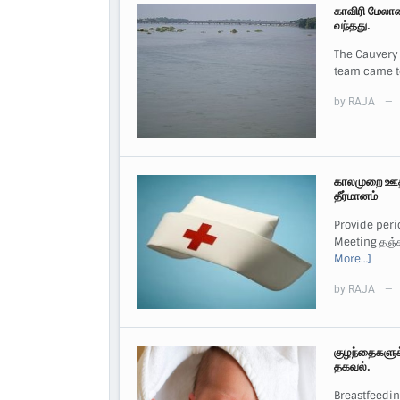
காவிரி மேலா
வந்தது.
The Cauvery
team came to 
by
RAJA
—
காலமுறை ஊதி
தீர்மானம்
Provide peri
Meeting தஞ்சா
More…]
by
RAJA
—
குழந்தைகளுக்க
தகவல்.
Breastfeedin