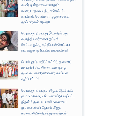
சுமார் ஒன்றரை மணி நேரம்
காலதாமதாக வந்த கலெக்டர்;
கர்ப்பிணி பெண்கள், குழந்தைகள்,
தாய்மார்கள் அவதி!
பெரம்பலூர்: பொது இடத்தில் மது
அருந்தியவர்களை தட்டிக்
கேட்டவருக்கு கத்தியால் வெட்டிய
நபர்களுக்கு போலீஸ் வலைவீச்சு!
பெரம்பலூர்: எதிர்க்கட்சித் தலைவர்
உதயநிதி ஸ்டாலினை கண்டித்து
தவெக மகளிரணியினர் கண்டன
ஆர்ப்பாட்டம்!
பெரம்பலூர்: கடந்த திமுக ஆட்சியில்
ரூ.6.25 கோடியில் கொண்டு வரப்பட்ட
திறன்மிகு மைய பணிமனையை
முதலமைச்சர் ஜோசப் விஜய்
கணொலியில் திறந்து வைத்தார்;