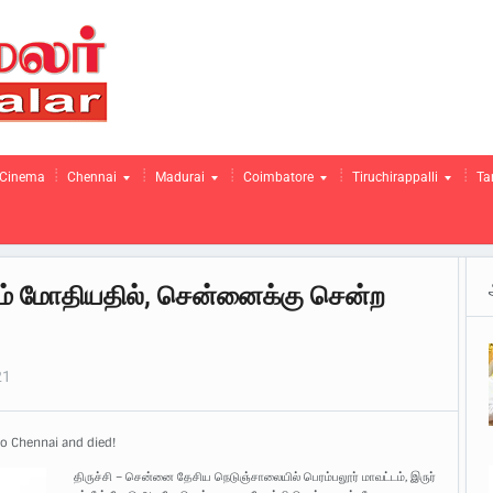
Cinema
Chennai
Madurai
Coimbatore
Tiruchirappalli
Ta
 மோதியதில், சென்னைக்கு சென்ற
21
to Chennai and died!
திருச்சி – சென்னை தேசிய நெடுஞ்சாலையில் பெரம்பலூர் மாவட்டம், இருர்