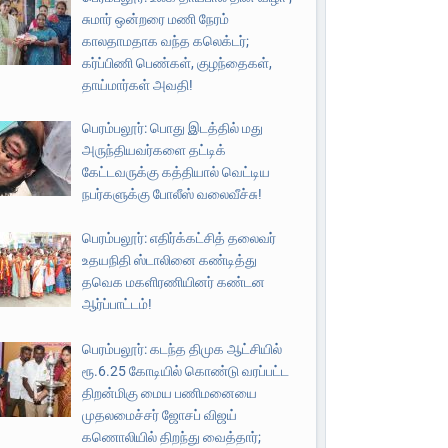
சுமார் ஒன்றரை மணி நேரம்
காலதாமதாக வந்த கலெக்டர்;
கர்ப்பிணி பெண்கள், குழந்தைகள்,
தாய்மார்கள் அவதி!
பெரம்பலூர்: பொது இடத்தில் மது
அருந்தியவர்களை தட்டிக்
கேட்டவருக்கு கத்தியால் வெட்டிய
நபர்களுக்கு போலீஸ் வலைவீச்சு!
பெரம்பலூர்: எதிர்க்கட்சித் தலைவர்
உதயநிதி ஸ்டாலினை கண்டித்து
தவெக மகளிரணியினர் கண்டன
ஆர்ப்பாட்டம்!
பெரம்பலூர்: கடந்த திமுக ஆட்சியில்
ரூ.6.25 கோடியில் கொண்டு வரப்பட்ட
திறன்மிகு மைய பணிமனையை
முதலமைச்சர் ஜோசப் விஜய்
கணொலியில் திறந்து வைத்தார்;