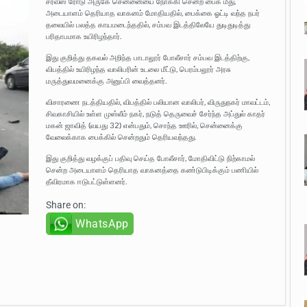
சர்வீஸ் ரோடு அருகே சென்னையை நோக்கி சென்ற பைக் மீது,
அடையாளம் தெரியாத வாகனம் மோதியதில், பைக்கை ஓட்டி வந்த நபர்
தலையில் பலத்த காயமடைந்ததில், சம்பவ இடத்திலேயே துடிதுடித்து
பரிதாபமாக உயிரிழந்தார்.
இது குறித்து தகவல் அறிந்த பாடாலூர் போலீசார் சம்பவ இடத்திற்கு,
விபத்தில் உயிரிழந்த வாலிபரின் உடலை மீட்டு, பெரம்பலூர் அரசு
மருத்துவமனைக்கு அனுப்பி வைத்தனர்.
விசாரணை நடத்தியதில், விபத்தில் பலியான வாலிபர், விருதுநகர் மாவட்டம்,
சிவகாசியில் உள்ள முஸ்லீம் நகர், நடுத் தெருவைச் சேர்ந்த அப்துல் காதர்
மகன் ஜாவித் (வயது 32) என்பதும், சொந்த ஊரில், சென்னைக்கு
வேலைக்காக பைக்கில் சென்றதும் தெரியவந்தது.
இது குறித்து வழக்குப் பதிவு செய்த போலீசார், மோதிவிட்டு நிற்காமல்
சென்ற அடையாளம் தெரியாத வாகனத்தை கண்டுபிடிக்கும் பணியில்
தீவிரமாக ஈடுபட்டுள்ளனர்.
Share on:
WhatsApp