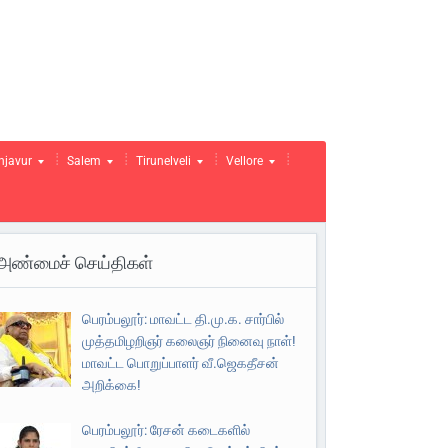
njavur
Salem
Tirunelveli
Vellore
அண்மைச் செய்திகள்
பெரம்பலூர்: மாவட்ட தி.மு.க. சார்பில்
முத்தமிழறிஞர் கலைஞர் நினைவு நாள்!
மாவட்ட பொறுப்பாளர் வீ.ஜெகதீசன்
அறிக்கை!
பெரம்பலூர்: ரேசன் கடைகளில்