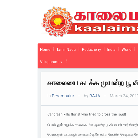
Home
Tamil Nadu
Puducherry
India
World
Villupuram
சாலையை கடக்க முயன்ற பூ விய
in
Perambalur
by
RAJA
March 24, 201
—
—
Car crash kills florist who tried to cross the road!
பெரம்பலூர் அருகே சாலை கடக்க முயன்ற பூ வியாபாரி கார் மோதி
பெரம்பலூர் காமராஜர் வளைவு அருகே உள்ள மேட்டுத் தெருவை சேர