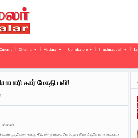
Cinema
Chennai
Madurai
Coimbatore
Tiruchirappalli
Ta
ாபாரி கார் மோதி பலி!
7
 பலியானர்
்ந்தவர் முருகேசன் (வயது 45), இன்று மாலை பெரம்பலூர் தீரன் அருகே உள்ள சாய்பாபா