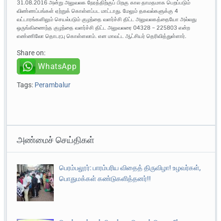
31.08.2016 அன்று அலுவலக நேரத்திற்குப் பிறகு கால தாமதமாக பெறப்படும்
விண்ணப்பங்கள் ஏற்றுக் கொள்ளப்பட மாட்டாது. மேலும் தகவல்களுக்கு 4
வட்டாரங்களிலும் செயல்படும் குழந்தை வளர்ச்சி திட்ட அலுவலகத்தையோ அல்லது
ஒருங்கிணைந்த குழந்தை வளர்ச்சி திட்ட அலுவலரை 04328 – 225803 என்ற
எண்ணிலோ தொடர;பு கொள்ளலாம். என மாவட்ட ஆட்சியர் தெரிவித்துள்ளார்.
Share on:
WhatsApp
Tags:
Perambalur
அண்மைச் செய்திகள்
பெரம்பலூர்: பாரம்பரிய விதைத் திருவிழா! உழவர்கள்,
பொதுமக்கள் கண்டுகளித்தனர்!!