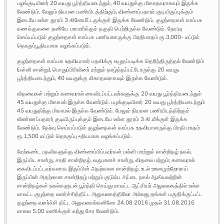
பழங்குடியினர் 20 வயது பூர்த்தியடைந்தும், 40 வயதுக்கு மிகாதவராகவும் இருக்க
வேண்டும். மேலும் நியமன பணியிடத்திற்கும், விண்ணப்பதாரர் குடியிருப்புக்கும்
இடையே உள்ள தூரம் 3 கிலோமீட்டருக்குள் இருக்க வேண்டும். குழந்தைகள் காப்பக
கணக்குகளை தனியே பராமரிக்கும் தகுதி பெற்றிருக்க வேண்டும். தேர;வு
செய்யப்படும் குழந்தைகள் காப்பக பணியாளருக்கு பிரதிமாதம் ரூ.3,000- மட்டும்
தொகுப்பூதியமாக வழங்கப்படும்.
குழந்தைகள் காப்பக உதவியாளர் பதவிக்கு எழுதப்படிக்க தெரிந்திருத்தல் வேண்டும்
(பள்ளி சான்று), பொதுப்பிரிவினர் மற்றும் தாழ்த்தப்பட்டோருக்கு 20 வயது
பூர்த்தியடைந்தும், 40 வயதுக்கு மிகாதவராகவும் இருக்க வேண்டும்.
விதவைகள் மற்றும் கணவரால் கைவிடப்பட்டவர்களுக்கு 20 வயது பூர்த்தியடைந்தும்
45 வயதுக்கு மிகாமல் இருக்க வேண்டும். பழங்குடியினர் 20 வயது பூர்த்தியடைந்தும்
45 வயதுதிற்கு மிகாமல் இருக்க வேண்டும். மேலும் நியமன பணியிடத்திற்கும்
விண்ணப்பதாரர் குடியிருப்புக்கும் இடையே உள்ள தூரம் 3 கி.மீக்குள் இருக்க
வேண்டும். தேர்வு செய்யப்படும் குழந்தைகள் காப்பக உதவியாளருக்கு பிரதி மாதம்
ரூ.1,500 மட்டும் தொகுப்பு+தியமாக வழங்கப்படும்.
மேற்கண்ட பதவிகளுக்கு விண்ணப்பிப்பவர்கள் பள்ளி மாற்றுச் சான்றிதழ் நகல்,
இருப்பிட சான்று, சாதி சான்றிதழ், வருமானச் சான்று, விதவை மற்றும்; கணவரால்
கைவிடப்பட்டவர்களாக இருப்பின் அதற்கான சான்றிதழ், உடல் ஊனமுற்றோராய்
இருப்பின் அதற்கான சான்றிதழ் மற்றும் குடும்ப அட்டை நகல் ஆகியவற்றின்
சான்றிதழ்கள் நகல்களுடன் பூர்த்தி செய்து மாவட்ட ஆட்சியர் அலுவலகத்தில் உள்ள
மாவட்ட குழந்தை வளர்ச்சித்திட்ட அலுவலகத்திலோ அல்லது தங்கள் பகுதிக்குட்பட்ட
குழந்தை வளர்ச்சி திட்ட அலுவலகங்களிலோ 24.08.2016 முதல் 31.08.2016
மாலை 5.00 மணிக்குள் வந்து சேர வேண்டும்.