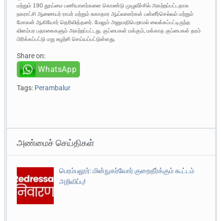
மற்றும் 190 தூய்மை பணியாளர்களை கொண்டு முழுவீச்சில் அகற்றப்பட்டதாக
நகராட்சி ஆணையர் ராமர் மற்றும் சுகாதார ஆய்வாளர்கள் பன்னீர்செல்வம் மற்றும்
மோகன் ஆகியோர் தெரிவித்தனர். மேலும் அனுமதிபெறாமல் வைக்கப்பட்டிருந்த
விளம்பர பதாகைகளும் அகற்றப்பட்டது. குப்பைகள் மக்கும், மக்காத குப்பைகள் தரம்
பிரிக்கப்பட்டு மறு சுழற்சி செய்யப்பட்டுள்ளது.
Share on:
WhatsApp
Tags:
Perambalur
அண்மைச் செய்திகள்
பெரம்பலூர்: மின்நுகர்வோர் குறைதீர்க்கும் கூட்டம்
அறிவிப்பு!