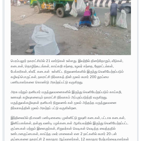
பெரம்பலூர் நகராட்சியில் 21 வார்டுகள் உள்ளது. இவற்றில் தினந்தோறும், வீடுகள்,
கடைகள், தொழிற்கூடங்கள், காய்கறி சந்தை, உழவர் சந்தை, ஹோட்டல்கள்,
பேக்கரிகள், ஸ்வீட் கடைகள் உள்ளிட்ட நிறுவனங்களில் இருந்து வெளியேற்றப்படும்
கழிவுப்பொருட்கள், நகராட்சி நிர்வாகத் தின் மூலம் சுமார் 200 தூய்மை
பணியாளர்களை கொண்டு அகற்றப்பட்டு வருகிறது.
அரசு மற்றும் தனியார் மருத்துவமனைகளில் இருந்து வெளியேற்றப்படும் காய்கறி,
உணவுக் கழிவுகளையும் நகராட்சி நிர்வாகம் அப்புறப்படுத்தி வருகிறது.
மருத்துவக்கழிவுகள் தனியார் நிறுவனங் கள் மூலம் அந்தந்த மருத்துவமனை
நிர்வாகத்தின் மூலம் அகற்றப் பட்டு வருகின்றன.
இந்நிலையில் தீபாவளி பண்டிகையை முன்னிட்டு ஜவுளி கடைகள், பட்டாசு கடைகள்,
இனிப்பகங்கள், தள்ளு வண்டி பழக்கடைகள் ஆகியவற்றில் இருந்து வெளியேற்றப்பட்ட
குப்பைகள் மற்றும் இளைஞர்கள், சிறுவர்கள் வெடிகள் வெடித்த வைத்ததில்
உண்டானகுப்பைகள், காய்ந்த மலர் மாலைகள் என 2 நாட்களில் சுமார் 20 டன்
குப்பைகளை நகராட்சி 2 சுகாதார ஆய்வாளர்கள், 12 சுகாதார மேற்பார்வையாளர்கள்