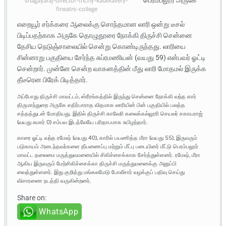
பெரம்பலூர் அருகே
shagayaraj-director-trichy-kalaikavery-
fineatrs-college
எறையூர் சர்க்கரை ஆலைக்கு சொந்தமான லாரி ஒன்று டீசல்
பிடிப்பதற்காக அருகே தொழுதூரை நோக்கி திருச்சி சென்னை
தேசிய நெடுஞ்சாலையில் சென்று கொண்டிருந்தது. லாரியை
சின்னாறு பகுதியை சேர்ந்த சுப்ரமணியன் (வயது 59) என்பவர் ஓட்டி
சென்றார். முன்னே சென்ற வாகனத்தின் மீது லாரி மோதமல் இருக்க
தீடீரென பிரேக் பிடித்தார்.
அப்போது திருச்சி மாவட்டம், ஸ்ரீரங்கத்தில் இருந்து சென்னை நோக்கி வந்த கார்
திருமாந்துறை அருகே எதிர்பாராத விதமாக லாரியின் பின் பகுதியில் பலத்த
சத்தத்துடன் மோதியது. இதில் திருச்சி காவேரி கலைக்கல்லூரி செயலர் சகாயராஜ்
(வயது சுமார் 0) சம்பவ இடத்லேயே பரிதாபமாக உயிழந்தார்.
காரை ஓட்டி வந்த ரமேஷ் (வயது 40), காரில் பயணித்த மீரா (வயது 55), இருவரும்
படுகாயம் அடைந்தவர்களை தீயணைப்பு மற்றும் மீட்பு படையினர் மீட்டு பெரம்பலூர்
மாவட்ட தலைமை மருத்துவமனையில் சிகிச்சைக்காக சேர்த்துள்ளனர். ரமேஷ், மீரா
ஆகிய இருவரும் மேற்சிகிச்சைக்கா திருச்சி மருத்துமனைக்கு அனுப்பி
வைத்துள்ளனர். இது குறித்து மங்கலமேடு போலீசார் வழக்குப் பதிவு செய்து
விசாரணை நடத்தி வருகின்றனர்.
Share on:
WhatsApp