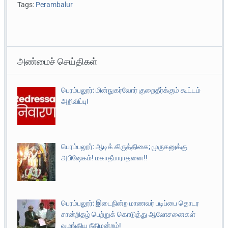
Tags:
Perambalur
அண்மைச் செய்திகள்
பெரம்பலூர்: மின்நுகர்வோர் குறைதீர்க்கும் கூட்டம்
அறிவிப்பு!
பெரம்பலூர்: ஆடிக் கிருத்திகை; முருகனுக்கு
அபிஷேகம்! மகாதீபாராதனை!!
பெரம்பலூர்: இடைநின்ற மாணவர் படிப்பை தொடர
சான்றிதழ் பெற்றுக் கொடுத்து ஆலோசனைகள்
வழங்கிய நீதிமன்றம்!