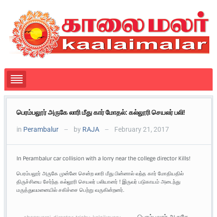
பெரம்பலூர் அருகே லாரி மீது கார் மோதல்: கல்லூரி செயலர் பலி!
in
Perambalur
by
RAJA
February 21, 2017
—
—
In Perambalur car collision with a lorry near the college director Kills!
பெரம்பலூர் அருகே முன்னே சென்ற லாரி மீது பின்னால் வந்த கார் மோதியதில்
திருச்சியை சேர்ந்த கல்லூரி செயலர் பலியானர் ! இருவர் படுகாயம் அடைந்து
மருத்துவமனையில் சகிச்சை பெற்று வருகின்றனர்.