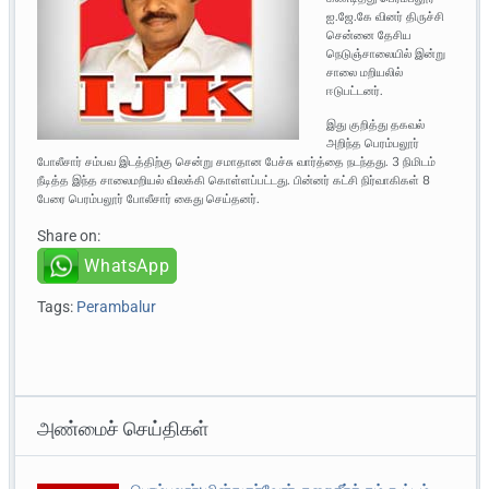
ஐ.ஜே.கே வினர் திருச்சி
சென்னை தேசிய
நெடுஞ்சாலையில் இன்று
சாலை மறியலில்
ஈடுபட்டனர்.
இது குறித்து தகவல்
அறிந்த பெரம்பலூர்
போலீசார் சம்பவ இடத்திற்கு சென்று சமாதான பேச்சு வார்த்தை நடந்தது. 3 நிமிடம்
நீடித்த இந்த சாலைமறியல் விலக்கி கொள்ளப்பட்டது. பின்னர் கட்சி நிர்வாகிகள் 8
பேரை பெரம்பலூர் போலீசார் கைது செய்தனர்.
Share on:
WhatsApp
Tags:
Perambalur
அண்மைச் செய்திகள்