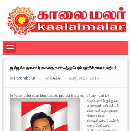
ஐ.ஜே.கே தலைவர் கைதை கண்டித்து பெரம்பலூரில் சாலை மறியல்
in
Perambalur
by
RAJA
August 26, 2016
—
—
In Perambalur road blockade to protest the arrest of the head IJK
பெரம்பலூரில் ஐ.ஜே.கே
தலைவரும், எஸ்.ஆர்.எம்.
பல்கலைக் கழக துணை
வேந்தருமான
பச்சமுத்துவை போலீசார்
கைது செய்ததை
கண்டித்து பெரம்பலூர்