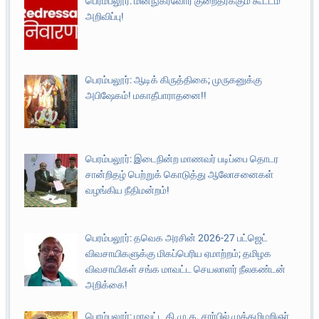
பெரம்பலூர்: மின்நுகர்வோர் குறைதீர்க்கும் கூட்டம்
அறிவிப்பு!
பெரம்பலூர்: ஆடிக் கிருத்திகை; முருகனுக்கு
அபிஷேகம்! மகாதீபாராதனை!!
பெரம்பலூர்: இடைநின்ற மாணவர் படிப்பை தொடர
சான்றிதழ் பெற்றுக் கொடுத்து ஆலோசனைகள்
வழங்கிய நீதிமன்றம்!
பெரம்பலூர்: தவெக அரசின் 2026-27 பட்ஜெட்
விவசாயிகளுக்கு மிகப்பெரிய ஏமாற்றம்; தமிழக
விவசாயிகள் சங்க மாவட்ட செயலாளர் நீலகண்டன்
அறிக்கை!
பெரம்பலூர்: மாவட்ட தி.மு.க. சார்பில் முத்தமிழறிஞர்