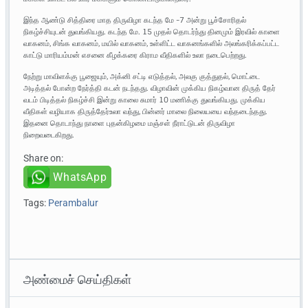
இந்த ஆண்டு சித்திரை மாத திருவிழா கடந்த மே -7 அன்று பூச்சோரிதல்
நிகழ்ச்சியுடன் துவங்கியது. கடந்த மே. 15 முதல் தொடர்ந்து தினமும் இரவில் காளை
வாகனம், சிங்க வாகனம், மயில் வாகனம், உள்ளிட்ட வாகனங்களில் அலங்கரிக்கப்பட்ட
காட்டு மாரியம்மன் எசனை கீழக்கரை கிராம வீதிகளில் உலா நடைபெற்றது.
நேற்று மாவிளக்கு பூஜையும், அக்னி சட்டி எடுத்தல், அலகு குத்துதல், மொட்டை
அடித்தல் போன்ற நேர்த்தி கடன் நடந்தது. விழாவின் முக்கிய நிகழ்வான திருத் தேர்
வடம் பிடித்தல் நிகழ்ச்சி இன்று காலை சுமார் 10 மணிக்கு துவங்கியது. முக்கிய
வீதிகள் வழியாக திருத்தேர்உலா வந்து, பின்னர் மாலை நிலையயை வந்தடைந்தது.
இதனை தொடாந்து நாளை புதன்கிழமை மஞ்சள் நீராட்டுடன் திருவிழா
நிறைவடைகிறது.
Share on:
WhatsApp
Tags:
Perambalur
அண்மைச் செய்திகள்