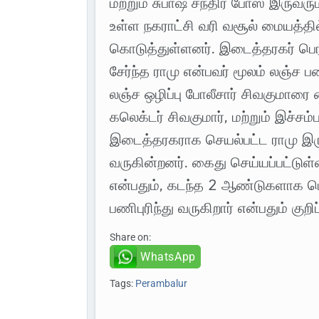
மற்றும் சுபாஷ் சந்திர போஸ் இருவரு
உள்ள நகராட்சி வரி வசூல் மையத்த
கொடுத்துள்ளனர். இடைத்தரகர் பெரம்
சேர்ந்த ராமு என்பவர் மூலம் லஞ்ச
லஞ்ச ஒழிப்பு போலீசார் சிவகுமாரை க
கலெக்டர் சிவகுமார், மற்றும் இச்சம
இடைத்தரகராக செயல்பட்ட ராமு இர
வருகின்றனர். கைது செய்யப்பட்டுள்
என்பதும், கடந்த 2 ஆண்டுகளாக பெர
பணிபுரிந்து வருகிறார் என்பதும் குறி
Share on:
WhatsApp
Tags:
Perambalur