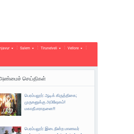
njavur
Salem
Tirunelveli
Vellore
அண்மைச் செய்திகள்
பெரம்பலூர்: ஆடிக் கிருத்திகை;
முருகனுக்கு அபிஷேகம்!
மகாதீபாராதனை!!
பெரம்பலூர்: இடைநின்ற மாணவர்