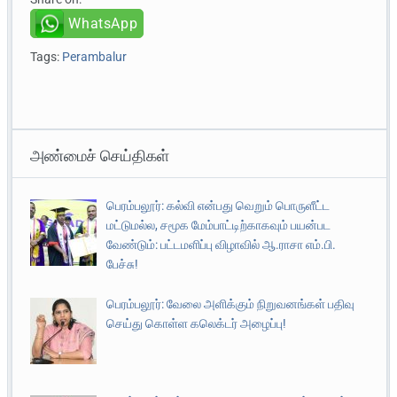
WhatsApp
Tags:
Perambalur
அண்மைச் செய்திகள்
பெரம்பலூர்: கல்வி என்பது வெறும் பொருளீட்ட
மட்டுமல்ல, சமூக மேம்பாட்டிற்காகவும் பயன்பட
வேண்டும்: பட்டமளிப்பு விழாவில் ஆ.ராசா எம்.பி.
பேச்சு!
பெரம்பலூர்: வேலை அளிக்கும் நிறுவனங்கள் பதிவு
செய்து கொள்ள கலெக்டர் அழைப்பு!