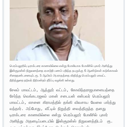
பெரம்பலூரில், டிராக்டரை காணவில்லை என்று போலியாக போலீசில் புகார் அளித்து
இன்சூரன்ஸ் நிறுவனத்தை ஏமாற்றி பணம் பறித்த நபருக்கு 6 ஆண்டுகள் கடுங்காவல்
சிறைதண்டனையும், ரூ. 5 ஆயிரம் அபராதத்தை விதித்து பெரம்பலூர் மாவட்ட
நீதித்துறை நடுவர் நீதிமன்றம் தீர்ப்பு வழங்கி உள்ளது.
சேலம் மாவட்டம், ஆத்தூர் வட்டம், கோவிந்தராஜபாளையத்தை 
சேர்ந்த வெங்கடாஜலம் மகன் சடையன் என்பவர் பெரம்பலூர் 
மாவட்டம், எசனை கிராமத்தில் தங்கி விவசாய வேலை பார்த்து 
வந்தார். அப்போது, வீட்டில் நிறுத்தி வைத்திருந்த தனது 
டிராக்டரை காணவில்லை என்று பெரம்பலூர் போலீசில் புகார் 
அளித்து அதனடிப்படையில் இன்சூரன்ஸ் நிறுவனத்திடம்  ரூ. 