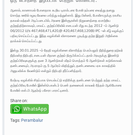
ஒரு லட்சத்தை இழப்பீடாக பெற்றுக் கொண்டார். 
ஆனால், காணாமல் போனதாக கூறிய டிராக்டரை போலி நம்பரை வைத்து தனது
சொந்த ஊரில் உழவு வேலை பார்த்து வந்துள்ளார். இது பின்னர், போலீசாருக்கு ரகசிய
தகவல் வந்தன் அடிப்படையில், அவரை இன்சூரன்ஸ் நிறுவனத்தை ஏமாற்றிய
குற்றத்திற்காகவும், மாவட்ட குற்றப்பிரிவில் சடையன் மீது கடந்த 2012 –ம் ஆண்டு
06/2012 U/s 467,468,471,420,@ 420,467,468,120(B) IPC –ன் கீழ் வழக்குப்
பதிவு செய்யப்பட்டது. இந்த வழக்கின் விசாரணை முடித்து குற்ற இறுதி அறிக்கை
தாக்கல் செய்யப்பட்டது.
இன்று 30.01.2025 –ம் தேதி வழக்கினை விசாரித்த பெரம்பலூர் நீதித்துறை நடுவர்
நீதிமன்ற நீதிபதி, சடையன் மீதான குற்றம் நிரூபிக்கப்பட்டதால் அவருக்கு இரண்டு
குற்றப்பிரிவுகளுக்கு தலா 3 ஆண்டுகள் வீதம் மொத்தம் 6 ஆண்டுகள் கடுங்காவல்
தண்டனையும், அபராதம் ரூ.5 ஆயிரம் விதித்தும், தண்டனையை ஏக காலத்தில்
அனுபவிக்க வேண்டும் என்றும் நீதிபதி தீர்ப்பளித்தார்.
மேற்படி வழக்கில் சிறப்பாக செயல்பட்டு எதிரிக்கு தண்டனை பெற்றுத் தந்த மாவட்ட
குற்றப்பிரிவு போலீஸ் இன்ஸ்பெகன்டர் பெண் தலைமைக் காவலர் ரீத்தல் ஆகியோரை
போலீஸ் எஸ்.பி ஆதர்ஷ் பசேரா பாராட்டினார்.
Share on:
WhatsApp
Tags:
Perambalur