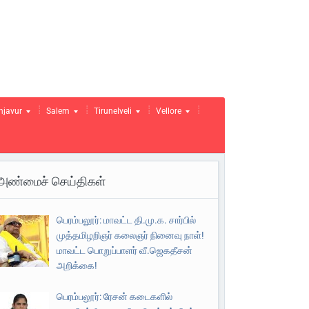
njavur
Salem
Tirunelveli
Vellore
அண்மைச் செய்திகள்
பெரம்பலூர்: மாவட்ட தி.மு.க. சார்பில்
முத்தமிழறிஞர் கலைஞர் நினைவு நாள்!
மாவட்ட பொறுப்பாளர் வீ.ஜெகதீசன்
அறிக்கை!
பெரம்பலூர்: ரேசன் கடைகளில்