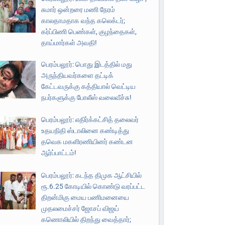
சுமார் ஒன்றரை மணி நேரம்
காலதாமதாக வந்த கலெக்டர்;
கர்ப்பிணி பெண்கள், குழந்தைகள்,
தாய்மார்கள் அவதி!
பெரம்பலூர்: பொது இடத்தில் மது
அருந்தியவர்களை தட்டிக்
கேட்டவருக்கு கத்தியால் வெட்டிய
நபர்களுக்கு போலீஸ் வலைவீச்சு!
பெரம்பலூர்: எதிர்க்கட்சித் தலைவர்
உதயநிதி ஸ்டாலினை கண்டித்து
தவெக மகளிரணியினர் கண்டன
ஆர்ப்பாட்டம்!
பெரம்பலூர்: கடந்த திமுக ஆட்சியில்
ரூ.6.25 கோடியில் கொண்டு வரப்பட்ட
திறன்மிகு மைய பணிமனையை
முதலமைச்சர் ஜோசப் விஜய்
கணொலியில் திறந்து வைத்தார்;