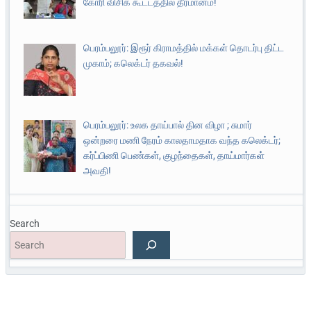
கோரி விசிக கூட்டத்தில் தீர்மானம்!
பெரம்பலூர்: இரூர் கிராமத்தில் மக்கள் தொடர்பு திட்ட
முகாம்; கலெக்டர் தகவல்!
பெரம்பலூர்: உலக தாய்பால் தின விழா ; சுமார்
ஒன்றரை மணி நேரம் காலதாமதாக வந்த கலெக்டர்;
கர்ப்பிணி பெண்கள், குழந்தைகள், தாய்மார்கள்
அவதி!
Search