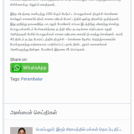
சிகிச்சைக்கு அனுப்பி வைத்தனர்.
இந்த விபத்தை கண்டித்து 100-க்கும் மேற்பட்ட பொதுமக்கள் திருச்சி-சென்னை
செல்லும் சாலையில் திடீர் சாலை மறியல் பேராட்டத்தில் ஒன்று திரண்டு குதித்தனர்.
இது குறித்து தகவலறிந்த பாடாலூர் போலீஸார் சம்பவ இடத்திற்கு விரைந்து சென்று
பொது மக்களிடம் பேச்சுவார்த்தை நடத்தி உரிய நடவடிக்கை எடுப்பதாக உறுதி
அளித்ததன் பேரில் பொதுமக்கள் சாலை மறியலை கைவிட்டு கலந்து சென்றனர். சுமார்
45 நிமிடம் நடந்த போராட்டத்தில் திருச்சி – சென்னை தேசிய நெடுஞ்சாலையில்
போக்குவரத்து கடுமையாக பாதிக்கப்பட்டதால், நீண்ட தூரம் வாகனங்கள்
அணிவகுத்து நின்றன. போலீசார் இதனை சீர் செய்தனர்.
Share on:
WhatsApp
Tags:
Perambalur
அண்மைச் செய்திகள்
பெரம்பலூர்: இரூர் கிராமத்தில் மக்கள் தொடர்பு திட்ட