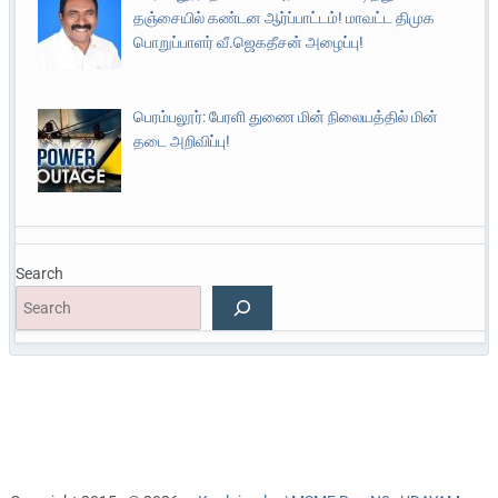
தஞ்சையில் கண்டன ஆர்ப்பாட்டம்! மாவட்ட திமுக
பொறுப்பாளர் வீ.ஜெகதீசன் அழைப்பு!
பெரம்பலூர்: பேரளி துணை மின் நிலையத்தில் மின்
தடை அறிவிப்பு!
Search