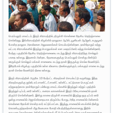
பெரம்பலூர் மாவட்டம், இரூர் கிராமத்தில், திருச்சி-சென்னை தேசிய நெடுஞ்சாலை
செல்கிறது. இக்கிராமத்தின் கிழக்கில் தாலூகா ஆபீஸ், யூனியன் ஆபீஜஸ், கருவூலம்
போன்ற தாலூக அளவிலான அலுவலகங்கள் செயல்படுகின்றன. நாள்தோறும் சுற்று
வட்டார கிராமங்களில் இருந்து பொதுமக்கள் என பலதரப்பினர் வந்து செல்கின்றனர்.
மேற்கு பகுதியில் தேசிய நெடுஞ்சாலையை கடந்து இரூர் கிராமத்திற்கு செல்லும்
பாதை உள்ளது. இதனால் அன்றாட தேவைகளுக்கு பெரம்பலூர் சென்று மீண்டும்
ஊருக்குள் செல்லும் மக்கள் சாலையை கடந்து தான் இரூருக்கு செல்ல வேண்டும்.
இதேபோல் கிழக்கு பகுதியில் உள்ள விவசாய நிலங்களுக்கும், மக்களும் சாலை கடந்து
தான் செல்ல வேண்டும் நிலை உள்ளது.
இரூர் கிராமத்தின் அருகே 10 மேற்பட்ட கிரஷர்கள் செயல்பட்டு வருகிறது. இந்த
கிரஷர்களுக்கு ஜல்லி, எம்.சாண்ட், பீ.சாண்ட் உள்ளிட்ட கட்டுமான பொருட்கள்
ஏற்றுவதற்காக நாள்தோறும் பல்வேறு மாவட்டங்களில் இருந்தும் சுற்றுப் புறத்தில்
இருந்தும் டிப்பர், லாரி உள்ளிட்ட கனரக வாகனங்கள் இரூர் பிரிவு சாலையில் தான்
திரும்பி செல்கின்றனர். இன்று காலை திருச்சி சாலையில் இருந்து ஒரு டிப்பர் லாரி
ஒன்று சாலையில் அஜாக்கிரதையாக திரும்பிய போது, அதே சாலையில் பின்னால்
சென்னை நோக்கி சென்ற கார் கட்டுப்பாட்டை இழந்து, சாலையில் பைக்கில் நின்று
கொண்டிருந்தவர்கள் மீது வேகமாக மோதி விபத்திற்குள்ளளானது, இதில்
காயமடைந்தவர்களை அங்கிருந்தவர்கள் மீட்டு பெரம்பலூர் அரசு மருத்துவமனைக்கு