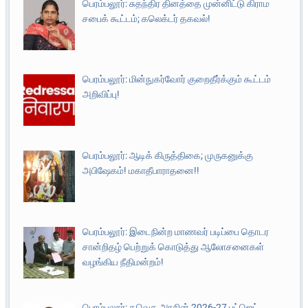
பெரம்பலூர்: சுதந்திர தினத்தை முன்னிட்டு கிராம
சபைக் கூட்டம்; கலெக்டர் தகவல்!
பெரம்பலூர்: மின்நுகர்வோர் குறைதீர்க்கும் கூட்டம்
அறிவிப்பு!
பெரம்பலூர்: ஆடிக் கிருத்திகை; முருகனுக்கு
அபிஷேகம்! மகாதீபாராதனை!!
பெரம்பலூர்: இடைநின்ற மாணவர் படிப்பை தொடர
சான்றிதழ் பெற்றுக் கொடுத்து ஆலோசனைகள்
வழங்கிய நீதிமன்றம்!
பெரம்பலூர்: தவெக அரசின் 2026-27 பட்ஜெட்