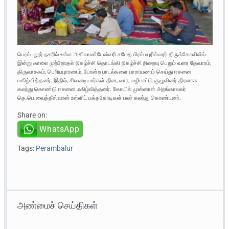
பெரம்பலூர் நகரில் உள்ள அகிலாண்டேஸ்வரி சமேத பிரம்மபுரீஸ்வரர் திருக்கோவிலில்
இன்று காலை முற்றோதல் நிகழ்ச்சி தொடங்கி நிகழ்ச்சி நிறைவு பெறும் வரை தேவாரம்,
திருவாசகம், பெரியபுராணம், போன்ற பாடல்களை பாராயணம் செய்து ஈசனை
மகிழ்வித்தனர். இதில், சிவனடியார்கள் தின, வார, வழிபாட்டு குழுவினர் திரளாக
கலந்து கொண்டு ஈசனை மகிழ்வித்தனர். கோயில் முன்னாள் அறங்காவலர்
தெ.பெ.வைத்தீஸ்வரன் உள்ளிட் பக்தகோடிகள் பலர் கலந்து கொண்டனர்.
Share on:
WhatsApp
Tags:
Perambalur
அண்மைச் செய்திகள்