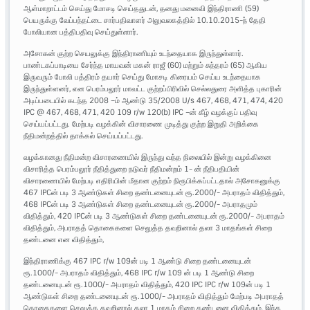
ஆள்மாறாட்டம் செய்து மோசடி செய்ததுடன், தனது மனைவி இந்திராணி (59)
பெயருக்கு வேப்பந்தட்டை சார்பதிவாளர் அலுவலகத்தில் 10.10.2015-ந் தேதி
போலியான பத்திபதிவு செய்துள்ளார்.
அசோகன் குற்ற செயலுக்கு இந்திராணியும் உடந்தையாக இருந்துள்ளார்.
பாண்டகப்பாடியை சேர்ந்த மாயவன் மகன் ராஜீ (60) மற்றும் சுந்தரம் (65) ஆகிய
இருவரும் போலி பத்திரம் தயார் செய்து மோசடி கிரையம் செய்ய உடந்தையாக
இருந்துள்ளனர், என பெரம்பலூர் மாவட்ட குற்றப்பிரிவில் செல்லதுரை அளித்த புகாரின்
அடிப்படையில் கடந்த 2008 –ம் ஆண்டு 35/2008 U/s 467, 468, 471, 474, 420
IPC @ 467, 468, 471, 420 109 r/w 120(b) IPC –ன் கீழ் வழக்குப் பதிவு
செய்யப்பட்டது. மேற்படி வழக்கின் விசாரணை முடித்து குற்ற இறுதி அறிக்கை
நீதிமன்றத்தில் தாக்கல் செய்யப்பட்டது.
வழக்கானது நீதிமன்ற விசாரணையில் இருந்து வந்த நிலையில் இன்று வழக்கினை
விசாரித்த பெரம்பலூர் நீதித்துறை நடுவர் நீதிமன்றம் 1- ன் நீதிபதியின்
விசாரணையில் மேற்படி எதிரியின் மீதான குற்றம் நிரூபிக்கப்பட்டதால் அசோகனுக்கு
467 IPCன் படி 3 ஆண்டுகள் சிறை தண்டனையுடன் ரூ.2000/- அபராதம் விதித்தும்,
468 IPCன் படி 3 ஆண்டுகள் சிறை தண்டனையுடன் ரூ.2000/- அபராதமும்
விதித்தும், 420 IPCன் படி 3 ஆண்டுகள் சிறை தண்டனையுடன் ரூ.2000/- அபராதம்
விதித்தும், அபராதத் தொகைகளை செலுத்த தவறினால் தலா 3 மாதங்கள் சிறை
தண்டனை என விதித்தும்,
இந்திராணிக்கு 467 IPC r/w 109ன் படி 1 ஆண்டு சிறை தண்டனையுடன்
ரூ.1000/- அபராதம் விதித்தும், 468 IPC r/w 109 ன் படி 1 ஆண்டு சிறை
தண்டனையுடன் ரூ.1000/- அபராதம் விதித்தும், 420 IPC IPC r/w 109ன் படி 1
ஆண்டுகள் சிறை தண்டனையுடன் ரூ.1000/- அபராதம் விதித்தும் மேற்படி அபராதத்
தொகைகளை செலுத்த தவறினால் தலா 1 மாதம் சிறை தண்டனை விதித்தும், இந்த