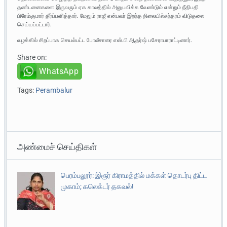
தண்டனைகளை இருவரும் ஏக காலத்தில் அனுபவிக்க வேண்டும் என்றும் நீதிபதி
பிரேம்குமார் தீர்ப்பளித்தார். மேலும் ராஜீ என்பவர் இறந்த நிலையில்சுந்தரம் விடுதலை
செய்யப்பட்டார்.
வழக்கில் சிறப்பாக செயல்பட்ட போலீசாரை எஸ்.பி ஆதர்ஷ் பசேராபாராட்டினார்.
Share on:
WhatsApp
Tags:
Perambalur
அண்மைச் செய்திகள்
பெரம்பலூர்: இரூர் கிராமத்தில் மக்கள் தொடர்பு திட்ட
முகாம்; கலெக்டர் தகவல்!